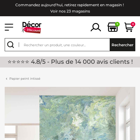
Commandez aujourd'hui, retirez rapidement en magasin !
Voir nos 23 magasins
+
0
Rechercher
⭐⭐⭐⭐⭐ 4.8/5 - Plus de 14 000 avis clients !
Papier peint intissé