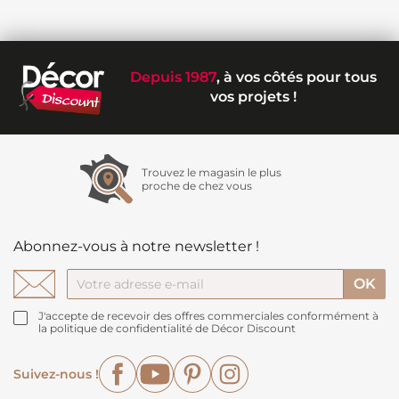
Depuis 1987
, à vos côtés pour tous
vos projets !
Trouvez le magasin le plus
proche de chez vous
Abonnez-vous à notre newsletter !
J'accepte de recevoir des offres commerciales conformément à
la politique de confidentialité de Décor Discount
Facebook
YouTube
Pinterest
Instagram
Suivez-nous !