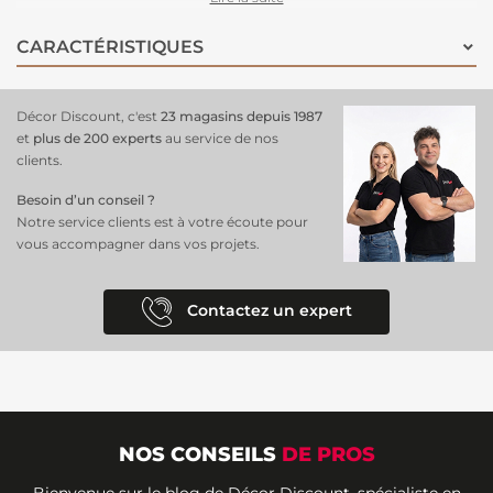
votre salon ou chambre, ce panoramique ajoute une touche
artistique et contemporaine à votre décor, qu'il soit sobre ou non.
CARACTÉRISTIQUES
Pour une installation facile
, préparez votre mur en le nettoyant et
en le lissant, appliquez la colle directement sur le mur, puis posez les
lés du papier peint panoramique en alignant les motifs pour un rendu
Décor Discount, c'est
23 magasins depuis 1987
impeccable et enchanteur.
et
plus de 200 experts
au service de nos
clients.
Besoin d’un conseil ?
Notre service clients est à votre écoute pour
vous accompagner dans vos projets.
Contactez un expert
NOS CONSEILS
DE PROS
Bienvenue sur le blog de Décor Discount, spécialiste en