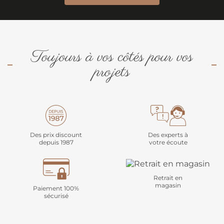
Toujours à vos côtés pour vos
projets
Des prix discount
Des experts à
depuis 1987
votre écoute
Retrait en
magasin
Paiement 100%
sécurisé