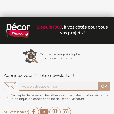
Depuis 1987
, à vos côtés pour tous
vos projets !
Trouvez le magasin le plus
proche de chez vous
Abonnez-vous à notre newsletter !
J'accepte de recevoir des offres commerciales conformément à
la politique de confidentialité de Décor Discount
Facebook
YouTube
Pinterest
Instagram
Suivez-nous !