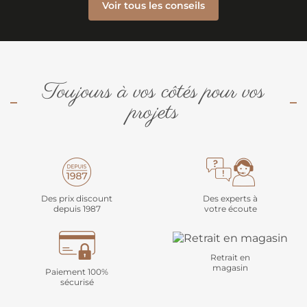
Voir tous les conseils
Toujours à vos côtés pour vos
projets
Des prix discount
Des experts à
depuis 1987
votre écoute
Retrait en
magasin
Paiement 100%
sécurisé