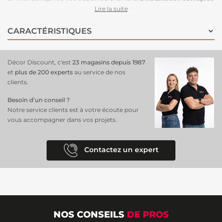
et simple
: préparez votre mur en le nettoyant et en le lissant,
Lire la suite
appliquez la colle directement sur le mur, puis posez les lés du
panoramique papier peint en alignant les motifs. Profitez rapidement
CARACTÉRISTIQUES
de la sophistication et du charme intemporel de ce design art déco
dans votre intérieur.
Décor Discount, c'est
23 magasins depuis 1987
et
plus de 200 experts
au service de nos
clients.
Besoin d’un conseil ?
Notre service clients est à votre écoute pour
vous accompagner dans vos projets.
Contactez un expert
NOS CONSEILS
DE PROS