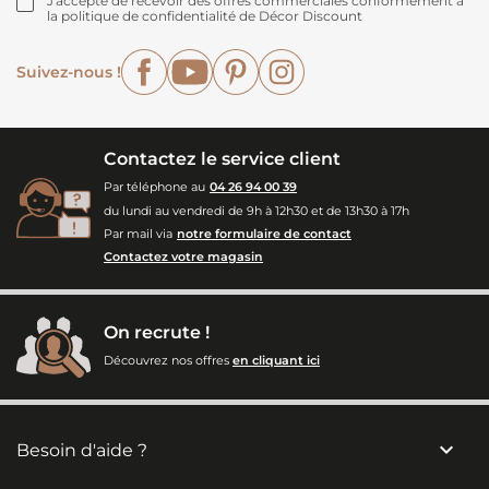
J'accepte de recevoir des offres commerciales conformément à
la politique de confidentialité de Décor Discount
Facebook
YouTube
Pinterest
Instagram
Suivez-nous !
Contactez le service client
Par téléphone au
04 26 94 00 39
du lundi au vendredi de 9h à 12h30 et de 13h30 à 17h
Par mail via
notre formulaire de contact
Contactez votre magasin
On recrute !
Découvrez nos offres
en cliquant ici

Besoin d'aide ?