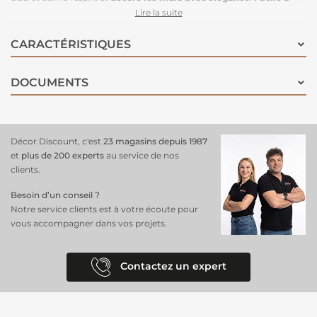
poser
avec ses 4 lés en intissé, ce papier peint offre une finition lisse et
Lire la suite
durable, parfait pour transformer n'importe quelle pièce en un
sanctuaire de tranquillité et de beauté naturelle.
CARACTÉRISTIQUES
DOCUMENTS
Décor Discount, c'est
23 magasins depuis 1987
et
plus de 200 experts
au service de nos
clients.
Besoin d’un conseil ?
Notre service clients est à votre écoute pour
vous accompagner dans vos projets.
Contactez un expert