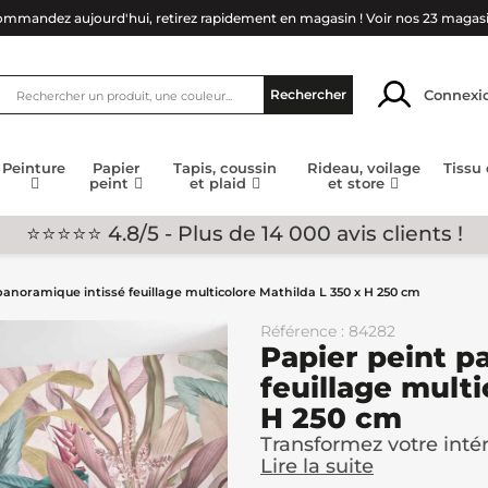
mmandez aujourd'hui, retirez rapidement en magasin !
Voir nos 23 magas
Connexi
Rechercher
Peinture
Papier
Tapis, coussin
Rideau, voilage
Tissu
peint
et plaid
et store
⭐⭐⭐⭐⭐ 4.8/5 - Plus de 14 000 avis clients !
panoramique intissé feuillage multicolore Mathilda L 350 x H 250 cm
Référence : 84282
Papier peint p
feuillage multi
H 250 cm
Transformez votre intéri
Lire la suite