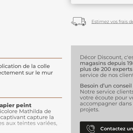
Estimez vos frais de
Décor Discount, c'e
magasins depuis 1
lication de la colle
plus de 200 experts
ectement sur le mur
service de nos client
Besoin d’un conseil
Notre service client
votre écoute pour v
accompagner dans 
apier peint
projets.
icolore Mathilda de
captivant capture la
es aux teintes variées,
Contactez un
es / roses de l'automne