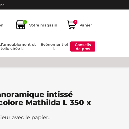
ins
+
0
on
Votre magasin
Panier
 d'ameublement et
Evènementiel
Conseils
toile cirée
de pros
anoramique intissé
colore Mathilda L 350 x
eur avec le papier...