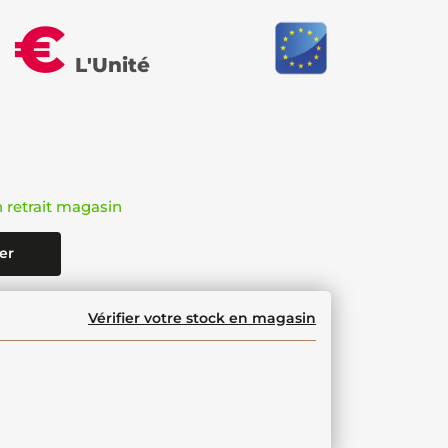
 €
L'Unité
n retrait magasin
er
Vérifier votre stock en magasin