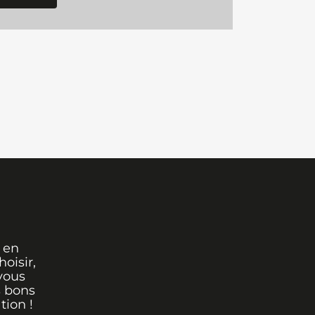
 en
oisir,
vous
s bons
tion !