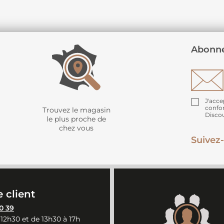
Abonne
J'acce
confo
Trouvez le magasin
Disco
le plus proche de
chez vous
Suivez-
 client
0 39
 12h30 et de 13h30 à 17h