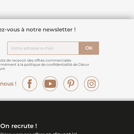
z-vous à notre newsletter !
pte de recevoir des offres commerciales
rmément à
la politique de confidentialité de Décor
unt
Facebook
YouTube
Pinterest
Instagram
nous !
On recrute !