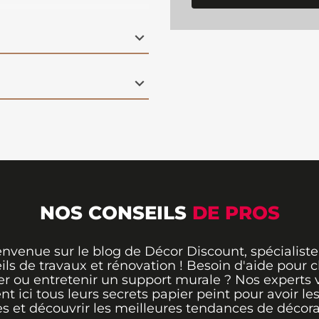
geante de la nature, ce
vante et dynamique à
 ses 7 lés
en intissé
, il
, parfaite pour créer
eillante dans votre
NOS CONSEILS
DE PROS
envenue sur le blog de Décor Discount, spécialiste
ils de travaux et rénovation ! Besoin d'aide pour ch
er ou entretenir un support murale ? Nos experts 
ent ici tous leurs secrets papier peint pour avoir le
s et découvrir les meilleures tendances de décora