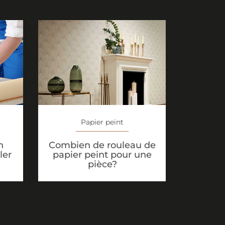
Papier peint
n
Combien de rouleau de
ler
papier peint pour une
pièce?