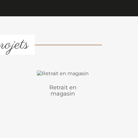
rojets
Retrait en
magasin