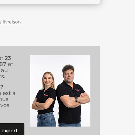
 livraison.
st
23
987
et
au
s.
 ?
s est à
ous
vos
 expert