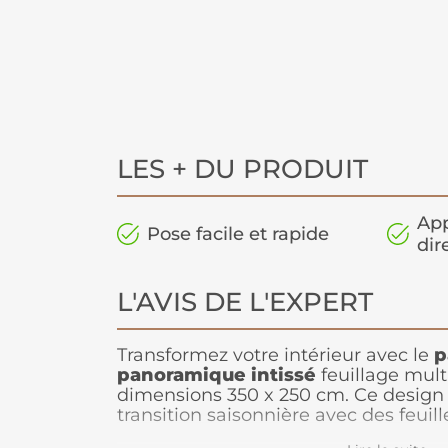
LES + DU PRODUIT
App
Pose facile et rapide
dir
L'AVIS DE L'EXPERT
Transformez votre intérieur avec le
p
panoramique
intissé
feuillage mult
dimensions 350 x 250 cm. Ce design 
transition saisonnière avec des feuill
allant du vert intense aux tons roug