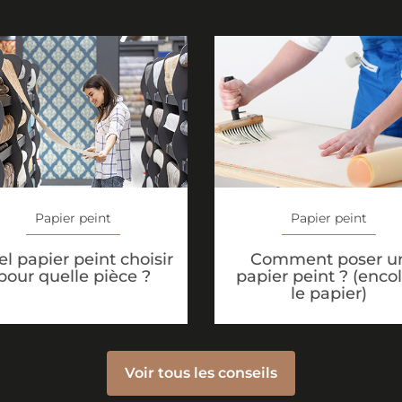
Papier peint
Papier peint
l papier peint choisir
Comment poser u
pour quelle pièce ?
papier peint ? (encol
le papier)
Voir tous les conseils