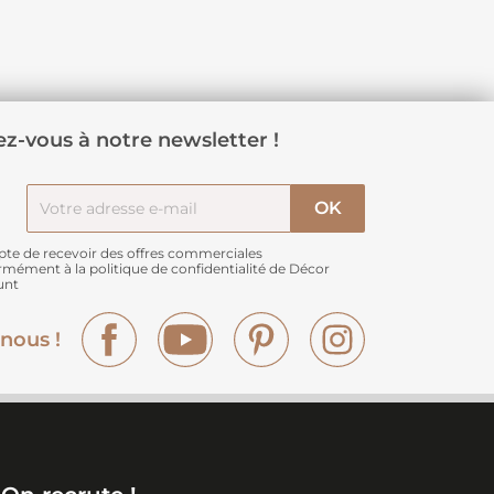
z-vous à notre newsletter !
pte de recevoir des offres commerciales
rmément à
la politique de confidentialité de Décor
unt
Facebook
YouTube
Pinterest
Instagram
nous !