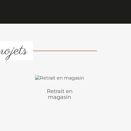
rojets
Retrait en
magasin