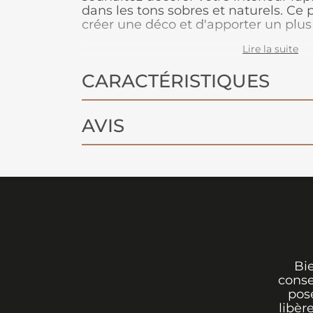
dans les tons sobres et naturels. Ce
créer une déco et d'apporter un plus
clin d'œil. Appliqué en lé unique ou
Lire la suite
l'effet est immédiatement réussi ! D
53 x 1005 cm.
CARACTÉRISTIQUES
AVIS
Bi
conse
pos
libèr