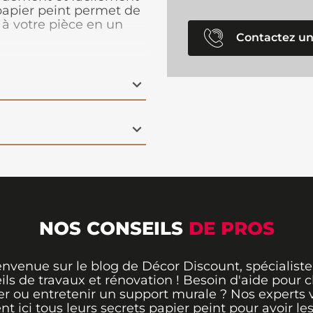
 papier peint permet de
 à votre pièce en un
Contactez un
 sur tout un pan de mur,
imensions du rouleau :
NOS CONSEILS
DE PROS
envenue sur le blog de Décor Discount, spécialiste
ils de travaux et rénovation ! Besoin d'aide pour ch
er ou entretenir un support murale ? Nos experts 
ent ici tous leurs secrets papier peint pour avoir le