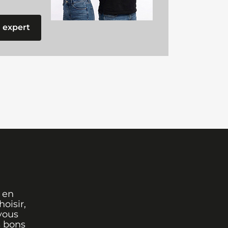
 expert
 en
oisir,
vous
s bons