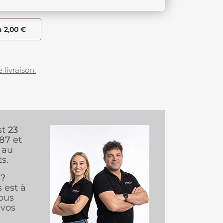
à 2,00 €
 livraison.
st
23
987
et
au
s.
 ?
s est à
ous
vos