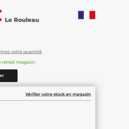
€
Le Rouleau
imez votre quantité
n retrait magasin
er
Vérifier votre stock en magasin