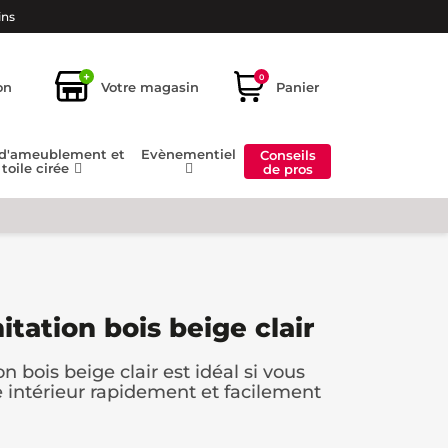
ins
+
0
on
Votre magasin
Panier
 d'ameublement et
Evènementiel
Conseils
toile cirée
de pros
itation bois beige clair
n bois beige clair est idéal si vous
e intérieur rapidement et facilement