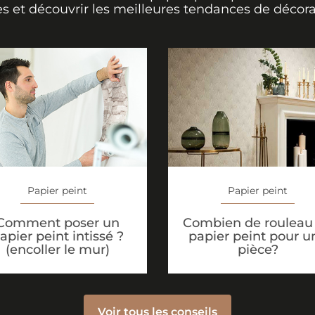
s et découvrir les meilleures tendances de décora
Papier peint
Papier peint
Comment poser un
Combien de rouleau
apier peint intissé ?
papier peint pour u
(encoller le mur)
pièce?
Voir tous les conseils