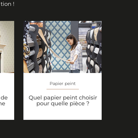
tion !
Papier peint
 de
Quel papier peint choisir
ne
pour quelle pièce ?