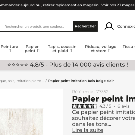
mmandez aujourd'hui, retirez rapidement en magasin !
Voir nos 23 magas
Connexi
Rechercher
Peinture
Papier
Tapis, coussin
Rideau, voilage
Tissu
peint
et plaid
et store
⭐⭐⭐⭐⭐ 4.8/5 - Plus de 14 000 avis clients !
que, bois, imitation pierre …
Papier peint imitation bois beige clair
Référence : 77352
Papier peint im
4.3
/
5
-
6
avis
Ce papier peint imitatio
souhaitez décorer votr
dans les tons...
Lire la suite