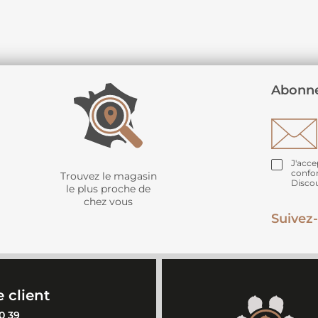
Abonne
J'acce
confo
Trouvez le magasin
Disco
le plus proche de
chez vous
Suivez-
 client
0 39