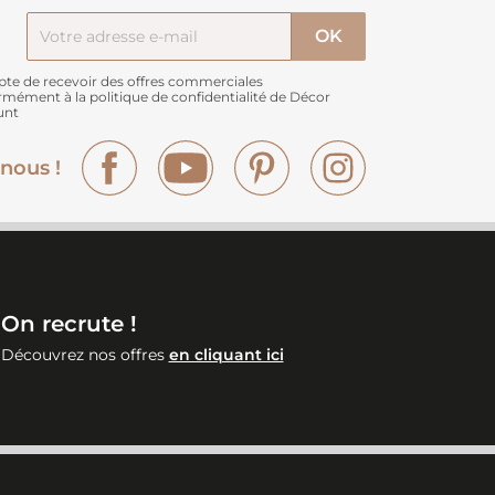
pte de recevoir des offres commerciales
rmément à
la politique de confidentialité de Décor
unt
Facebook
YouTube
Pinterest
Instagram
nous !
On recrute !
Découvrez nos offres
en cliquant ici