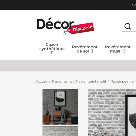
Co
Gazon
Revêtement
Revêtement
synthétique
de sol
mural
Accueil
Papier peint
Papier peint motif
Papier peint bri