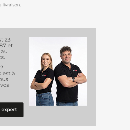
 livraison.
st
23
987
et
au
s.
 ?
s est à
ous
vos
 expert