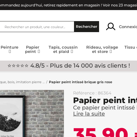
mmandez aujourd'hui, retirez rapidement en magasin !
Voir nos 23 magas
Connexi
Rechercher
Peinture
Papier
Tapis, coussin
Rideau, voilage
Tissu
peint
et plaid
et store
⭐⭐⭐⭐⭐ 4.8/5 - Plus de 14 000 avis clients !
que, bois, imitation pierre …
Papier peint intissé brique gris rose
Référence : 86364
Papier peint in
Ce papier peint intissé b
Lire la suite
35,90