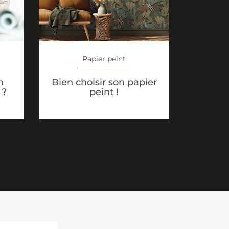
Papier peint
n
Bien choisir son papier
 ?
peint !