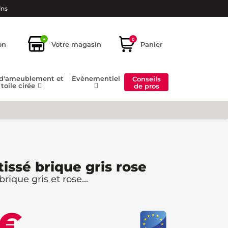
ins
+
0
on
Votre magasin
Panier
 d'ameublement et
Evènementiel
Conseils
toile cirée
de pros
tissé brique gris rose
rique gris et rose...
 €