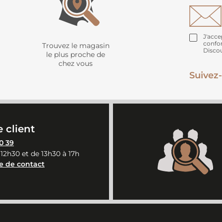
J'acce
confo
Trouvez le magasin
Disco
le plus proche de
chez vous
Suivez-
 client
0 39
 12h30 et de 13h30 à 17h
e de contact