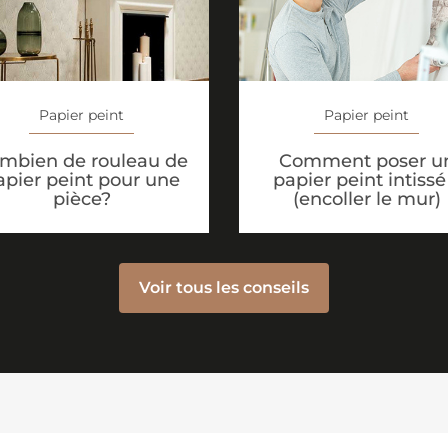
Papier peint
Papier peint
mbien de rouleau de
Comment poser u
apier peint pour une
papier peint intissé
pièce?
(encoller le mur)
Voir tous les conseils