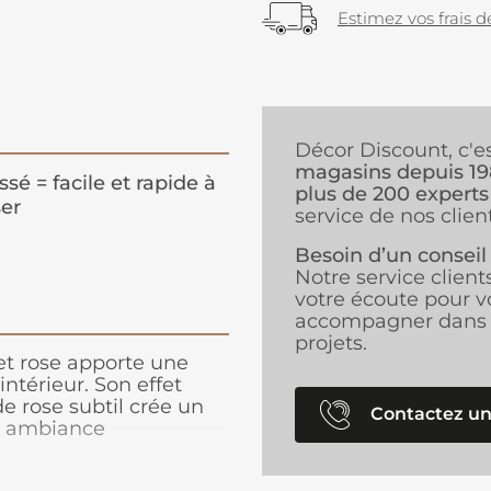
Estimez vos frais de
Décor Discount, c'e
magasins depuis 1
issé = facile et rapide à
plus de 200 experts
er
service de nos client
Besoin d’un conseil
Notre service client
votre écoute pour v
accompagner dans 
projets.
et rose apporte une
ntérieur. Son effet
e rose subtil crée un
Contactez un
une ambiance
it pour un salon, une
e dimension unique à