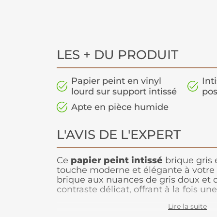
LES + DU PRODUIT
Papier peint en vinyl
Int
lourd sur support intissé
pos
Apte en pièce humide
L'AVIS DE L'EXPERT
Ce
papier peint intissé
brique gris 
touche moderne et élégante à votre i
brique aux nuances de gris doux et d
contraste délicat, offrant à la fois 
chaleureuse et contemporaine. Parfa
Lire la suite
chambre ou un bureau, il ajoute un