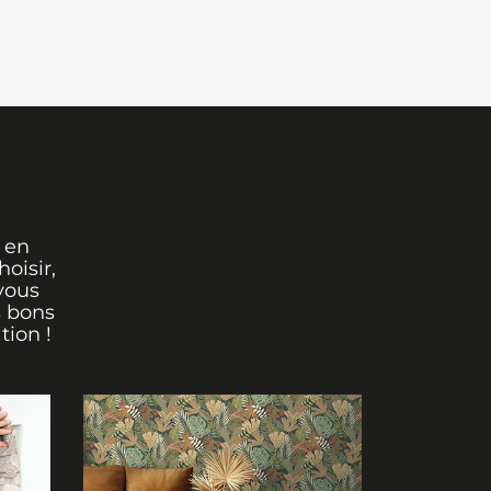
 en
oisir,
vous
s bons
tion !