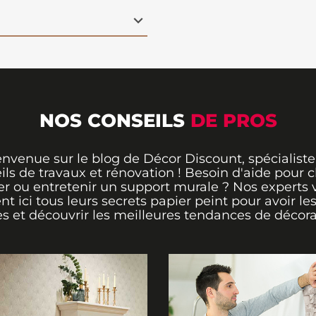
tmosphère apaisante et
e, il est
facile à poser
xcellente résistance
déal pour ceux qui
ce avec des couleurs
NOS CONSEILS
DE PROS
envenue sur le blog de Décor Discount, spécialiste
ils de travaux et rénovation ! Besoin d'aide pour ch
er ou entretenir un support murale ? Nos experts 
ent ici tous leurs secrets papier peint pour avoir le
s et découvrir les meilleures tendances de décora