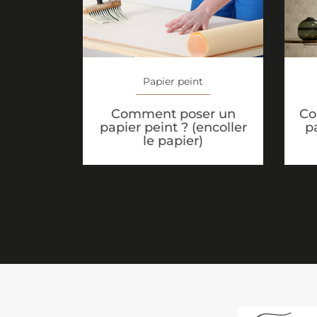
Papier peint
Comment poser un
Co
papier peint ? (encoller
p
le papier)