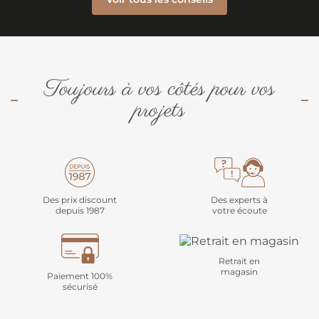
Toujours à vos côtés pour vos
projets
Des prix discount
Des experts à
depuis 1987
votre écoute
Retrait en
magasin
Paiement 100%
sécurisé