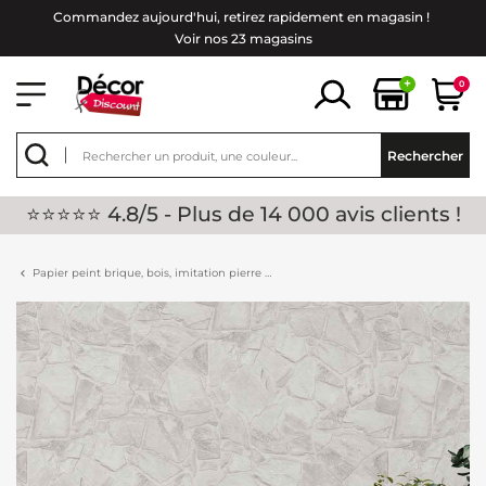
Commandez aujourd'hui, retirez rapidement en magasin !
Voir nos 23 magasins
+
0
Rechercher
⭐⭐⭐⭐⭐ 4.8/5 - Plus de 14 000 avis clients !
Papier peint brique, bois, imitation pierre …