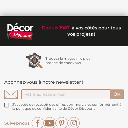
Depuis 1987
, à vos côtés pour tous
vos projets !
Trouvez le magasin le plus
proche de chez vous
Abonnez-vous à notre newsletter !
J'accepte de recevoir des offres commerciales conformément à
la politique de confidentialité de Décor Discount
Facebook
YouTube
Pinterest
Instagram
Suivez-nous !