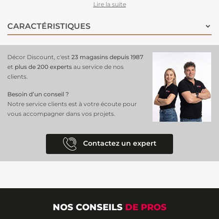
papier peint
crée une ambiance lumineuse et apaisante, idéale pour
Lire la suite
un salon, une chambre ou une entrée, en ajoutant une texture douce
et délicate. Sa composition intissée permet une pose facile et rapide,
CARACTÉRISTIQUES
en appliquant simplement la colle sur le mur. Parfait pour ceux qui
souhaitent une décoration épurée et raffinée, ce
papier peint
est un
choix versatile qui s’intègre harmonieusement à de nombreux styles
Décor Discount, c'est
23 magasins depuis 1987
de décoration intérieure.
et
plus de 200 experts
au service de nos
clients.
Besoin d’un conseil ?
Notre service clients est à votre écoute pour
vous accompagner dans vos projets.
Contactez un expert
NOS CONSEILS
DE PROS