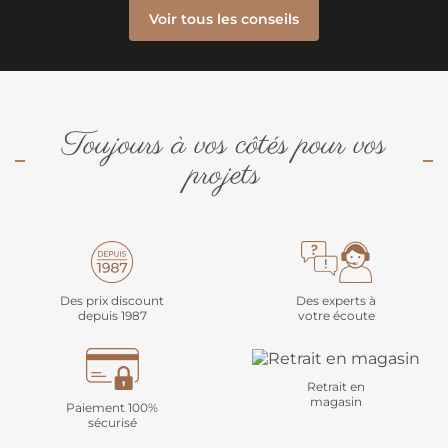
Voir tous les conseils
Toujours à vos côtés pour vos
projets
Des prix discount
Des experts à
depuis 1987
votre écoute
Retrait en
magasin
Paiement 100%
sécurisé