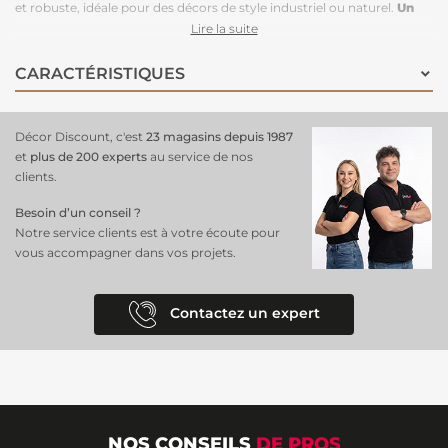
et robuste, idéale pour des décors de style industriel ou naturel.
Un
revêtement mural parfait pour un salon
, une cuisine ou un bureau,
Lire la suite
ce papier peint apporte de la profondeur et du caractère à vos murs,
tout en conservant un aspect moderne. Sa composition intissée
CARACTÉRISTIQUES
permet une pose facile et rapide, tout en assurant une bonne
résistance et une longévité accrue. Ce
papier peint
est un excellent
choix pour ceux qui souhaitent allier élégance et caractère dans leur
Décor Discount, c'est
23 magasins depuis 1987
espace.
et
plus de 200 experts
au service de nos
clients.
Besoin d’un conseil ?
Notre service clients est à votre écoute pour
vous accompagner dans vos projets.
Contactez un expert
NOS CONSEILS
DE PROS