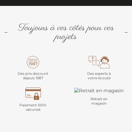
Toujours à vos côtés pour vos
projets
Des prix discount
Des experts à
depuis 1987
votre écoute
Retrait en
magasin
Paiement 100%
sécurisé