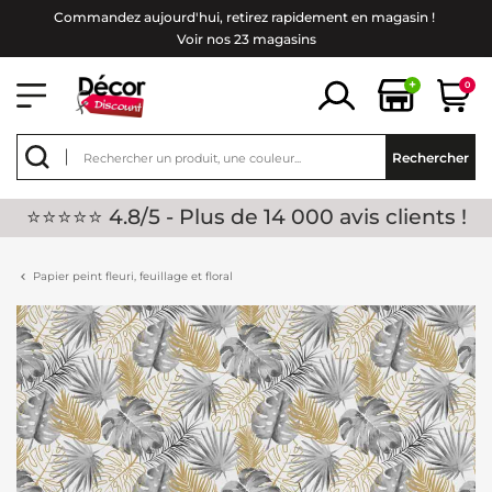
Commandez aujourd'hui, retirez rapidement en magasin !
Voir nos 23 magasins
+
0
Rechercher
⭐⭐⭐⭐⭐ 4.8/5 - Plus de 14 000 avis clients !
Papier peint fleuri, feuillage et floral