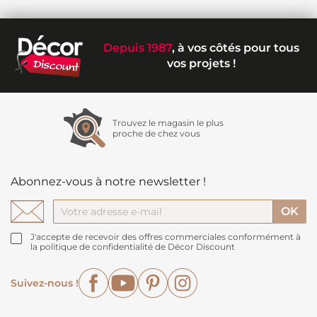
Depuis 1987
, à vos côtés pour tous
vos projets !
Trouvez le magasin le plus
proche de chez vous
Abonnez-vous à notre newsletter !
J'accepte de recevoir des offres commerciales conformément à
la politique de confidentialité de Décor Discount
Facebook
YouTube
Pinterest
Instagram
Suivez-nous !