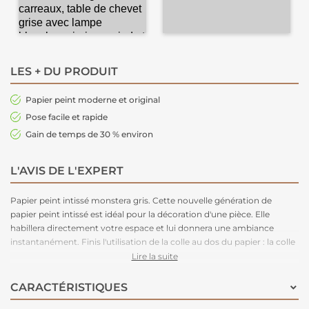
LES + DU PRODUIT
Papier peint moderne et original
Pose facile et rapide
Gain de temps de 30 % environ
L'AVIS DE L'EXPERT
Papier peint intissé monstera gris. Cette nouvelle génération de
papier peint intissé est idéal pour la décoration d'une pièce. Elle
habillera directement votre espace et lui donnera une ambiance
instantanément. Finis l'utilisation de la colle au dos du papier : la colle
est à appliquer uniquement sur le mur facilement. Ce papier peint
Lire la suite
lessivable convient pour des pièces telles que des salons, cuisines ou
encore des salles de bain. Facile d'entretien. Nettoyage avec une
CARACTÉRISTIQUES
éponge humide à l’eau savonneuse.