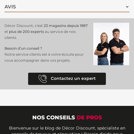
AVIS
Décor Discount, c'est
23 magasins depuis 1987
et
plus de 200 experts
au service de nos
clients.
Besoin d’un conseil ?
Notre service clients est à votre écoute pour
vous accompagner dans vos projets.
Contactez un expert
NOS CONSEILS
DE PROS
Bienvenue sur le blog de Décor Discount, spécialiste en