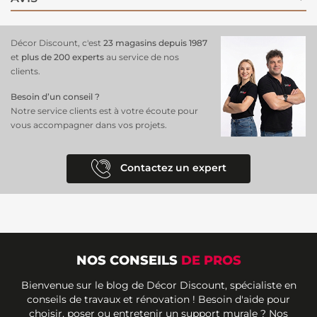
Décor Discount, c'est
23 magasins depuis 1987
et
plus de 200 experts
au service de nos
clients.
Besoin d’un conseil ?
Notre service clients est à votre écoute pour
vous accompagner dans vos projets.
Contactez un expert
NOS CONSEILS
DE PROS
Bienvenue sur le blog de Décor Discount, spécialiste en
conseils de travaux et rénovation ! Besoin d'aide pour
choisir, poser ou entretenir un support murale ? Nos