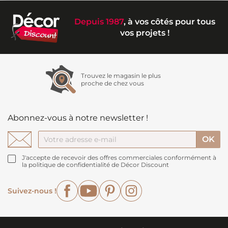
Depuis 1987
, à vos côtés pour tous
vos projets !
Trouvez le magasin le plus
proche de chez vous
Abonnez-vous à notre newsletter !
J'accepte de recevoir des offres commerciales conformément à
la politique de confidentialité de Décor Discount
Facebook
YouTube
Pinterest
Instagram
Suivez-nous !