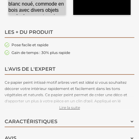
LES + DU PRODUIT
Pose facile et rapide
Gain de temps : 30% plus rapide
L'AVIS DE L'EXPERT
Ce papier peint intissé motif arbres vert est idéal si vous souhaitez
décorer votre intérieur rapidement et facilement dans les tons
végétales et naturels. Ce papier peint permet de créer une déco et
d'apporter un plus à votre pièce en un clin d'œil. Appliqué en lé
unique ou sur tout un pan de mur, l'effet est immédiatement réussi !
Lire la suite
Facile d'entretien. Nettoyage avec une éponge humide à l’eau
savonneuse. Plus besoin de table à tapisser, la colle se met
CARACTÉRISTIQUES
directement sur le mur. L’intissé ne demande pas de préparation
particulière et se découpe facilement au cutter.
AVIS