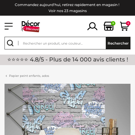
Commandez aujourd'hui, retirez rapidement en magasin !
Voir nos 23 magasins
+
0
Rechercher
⭐⭐⭐⭐⭐ 4.8/5 - Plus de 14 000 avis clients !
Papier peint enfants, ados