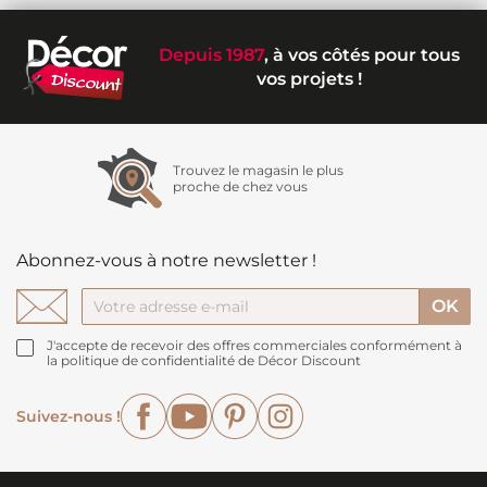
Depuis 1987
, à vos côtés pour tous
vos projets !
Trouvez le magasin le plus
proche de chez vous
Abonnez-vous à notre newsletter !
J'accepte de recevoir des offres commerciales conformément à
la politique de confidentialité de Décor Discount
Facebook
YouTube
Pinterest
Instagram
Suivez-nous !