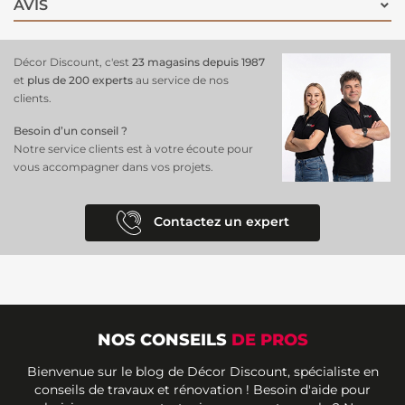
AVIS
Décor Discount, c'est
23 magasins depuis 1987
et
plus de 200 experts
au service de nos
clients.
Besoin d’un conseil ?
Notre service clients est à votre écoute pour
vous accompagner dans vos projets.
Contactez un expert
NOS CONSEILS
DE PROS
Bienvenue sur le blog de Décor Discount, spécialiste en
conseils de travaux et rénovation ! Besoin d'aide pour