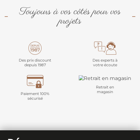
Toujours à vos côtés pour vos
projets
Des prix discount
Des experts à
depuis 1987
votre écoute
Retrait en
magasin
Paiement 100%
sécurisé