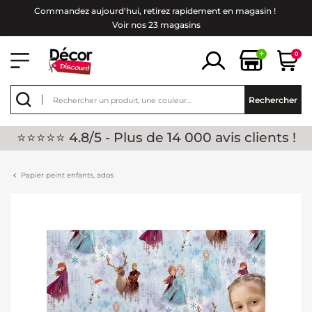
Commandez aujourd'hui, retirez rapidement en magasin !
Voir nos 23 magasins
+
0
Rechercher
⭐⭐⭐⭐⭐ 4.8/5 - Plus de 14 000 avis clients !
Papier peint enfants, ados