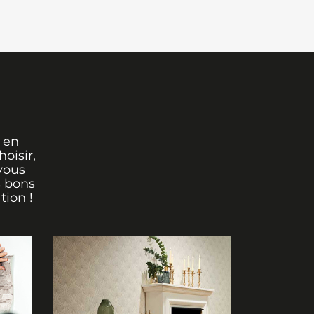
 en
oisir,
vous
s bons
tion !