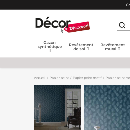
Co
Gazon
Revêtement
Revêtement
synthétique
de sol
mural
Accueil
Papier peint
Papier peint motif
Papier peint r