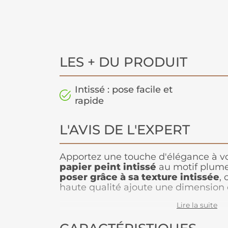
LES + DU PRODUIT
Intissé : pose facile et
rapide
L'AVIS DE L'EXPERT
Apportez une touche d'élégance à vo
papier peint intissé
au motif plume
poser grâce à sa texture intissée
,
haute qualité ajoute une dimension 
murs. Le motif plume délicat et la t
Lire la suite
créent une ambiance sophistiquée et
pour les salons, chambres ou espac