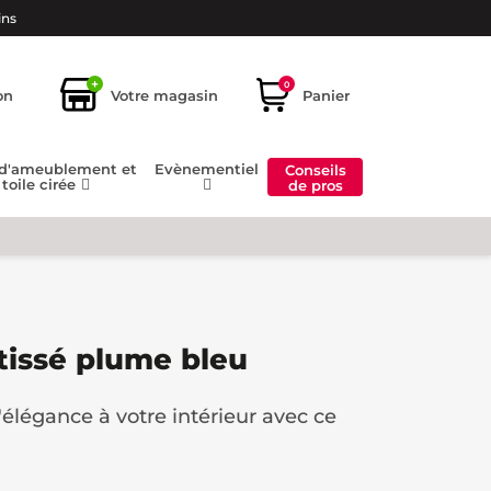
ins
+
0
on
Votre magasin
Panier
 d'ameublement et
Evènementiel
Conseils
toile cirée
de pros
ntissé plume bleu
élégance à votre intérieur avec ce