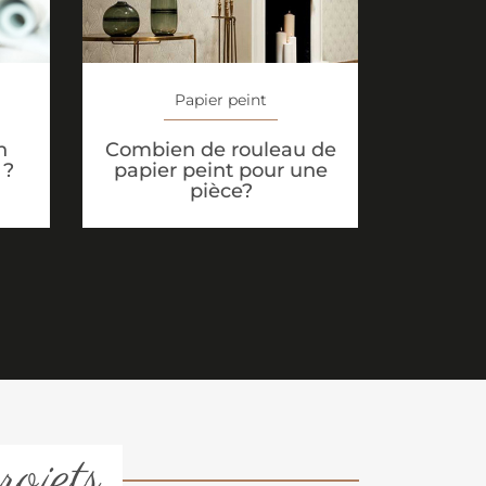
Papier peint
n
Combien de rouleau de
 ?
papier peint pour une
pièce?
rojets