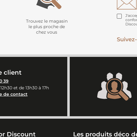
J'acce
confo
Trouvez le magasin
Disco
le plus proche de
chez vous
Suivez-
 client
0 39
 12h30 et de 13h30 à 17h
e de contact
or Discount
Les produits déco de