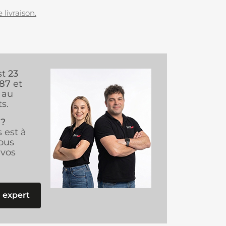
 livraison.
st
23
987
et
au
s.
 ?
s est à
ous
vos
 expert