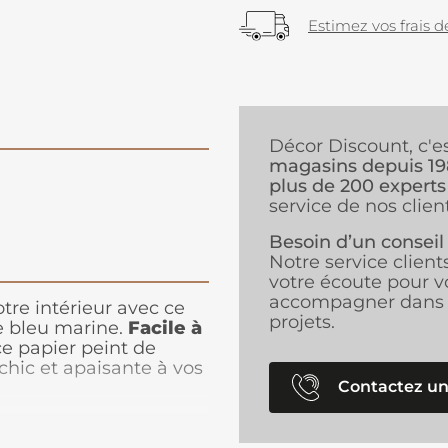
Estimez vos frais de
Décor Discount, c'e
magasins depuis 1
plus de 200 experts
service de nos client
Besoin d’un conseil
Notre service client
votre écoute pour v
accompagner dans 
tre intérieur avec ce
projets.
 bleu marine.
Facile à
 ce papier peint de
chic et apaisante à vos
Contactez un
einte bleu marine
 intemporelle, parfaite
es modernes. Résistant