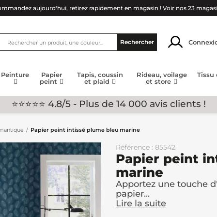
mmandez aujourd'hui, retirez rapidement en magasin !
Voir nos 23 magas
Connexi
Rechercher
Peinture
Papier
Tapis, coussin
Rideau, voilage
Tissu
peint
et plaid
et store
⭐⭐⭐⭐⭐ 4.8/5 - Plus de 14 000 avis clients !
omantique
Papier peint intissé plume bleu marine
Référence : 85542
Papier peint i
marine
Apportez une touche d'
papier...
Lire la suite