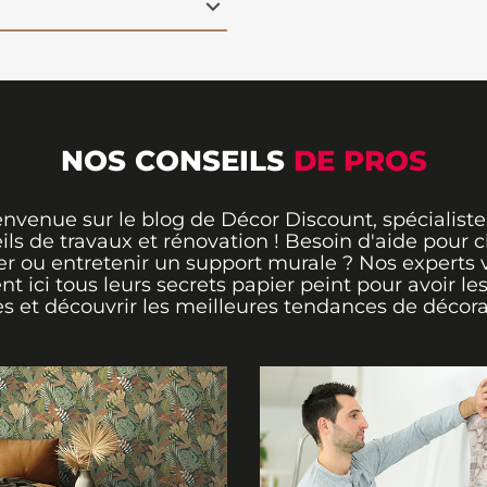
 pour
transformer
yle.
NOS CONSEILS
DE PROS
envenue sur le blog de Décor Discount, spécialiste
ils de travaux et rénovation ! Besoin d'aide pour ch
er ou entretenir un support murale ? Nos experts 
ent ici tous leurs secrets papier peint pour avoir le
s et découvrir les meilleures tendances de décora