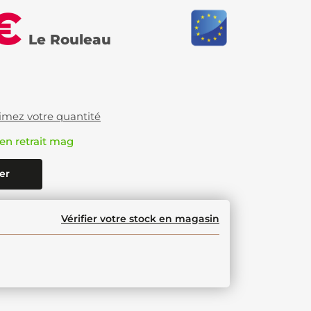
€
Le Rouleau
imez votre quantité
en retrait mag
er
Vérifier votre stock en magasin