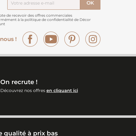
pte de recevoir des offres commerciales
rmément à
la politique de confidentialité de Décor
unt
Facebook
YouTube
Pinterest
Instagram
nous !
On recrute !
Découvrez nos offres
en cliquant ici
 qualité à prix bas