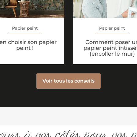
Papier peint
Papier peint
en choisir son papier
Comment poser u
peint !
papier peint intissé
(encoller le mur)
Voir tous les conseils
urs à vos côtés pour vos p