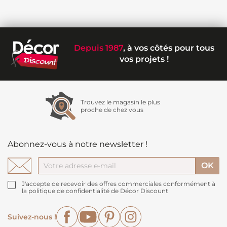
Depuis 1987
, à vos côtés pour tous
vos projets !
Trouvez le magasin le plus
proche de chez vous
Abonnez-vous à notre newsletter !
J'accepte de recevoir des offres commerciales conformément à
la politique de confidentialité de Décor Discount
Facebook
YouTube
Pinterest
Instagram
Suivez-nous !