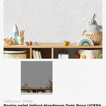
Référence : 87066
Papier peint intissé Handrawn Dots Rose UGEPA