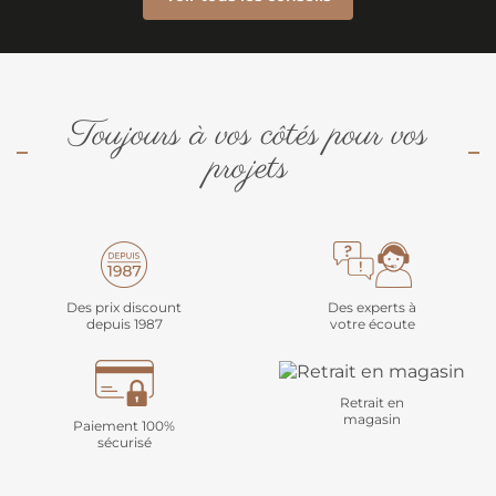
Toujours à vos côtés pour vos
projets
Des prix discount
Des experts à
depuis 1987
votre écoute
Retrait en
magasin
Paiement 100%
sécurisé