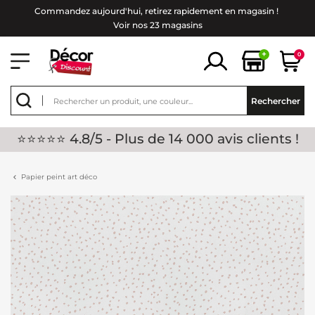
Commandez aujourd'hui, retirez rapidement en magasin !
Voir nos 23 magasins
+
0
Rechercher
⭐⭐⭐⭐⭐ 4.8/5 - Plus de 14 000 avis clients !
Papier peint art déco