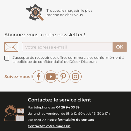
Trouvez le magasin le plus
proche de chez vous
Abonnez-vous à notre newsletter !
J'accepte de recevoir des offres commerciales conformément à
la politique de confidentialité de Décor Discount
Facebook
YouTube
Pinterest
Instagram
Suivez-nous !
Contactez le service client
Par téléphone au
04 26 94 00 39
du lundi au vendredi de 9h à 12h30 et de 13h30 à 17h
Par mail via
notre formulaire de contact
Contactez votre magasin