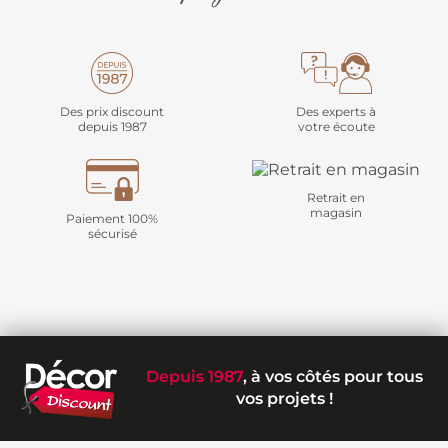
Des prix discount
Des experts à
depuis 1987
votre écoute
Retrait en
magasin
Paiement 100%
sécurisé
Depuis 1987
, à vos côtés pour tous
vos projets !