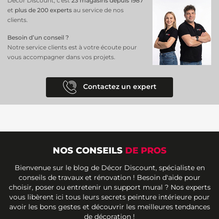
Décor Discount, c'est
23 magasins depuis 1987
et
plus de 200 experts
au service de nos
clients.
Besoin d’un conseil ?
Notre service clients est à votre écoute pour
vous accompagner dans vos projets.
Contactez un expert
NOS CONSEILS
DE PROS
Bienvenue sur le blog de Décor Discount, spécialiste en
conseils de travaux et rénovation ! Besoin d'aide pour
choisir, poser ou entretenir un support mural ? Nos experts
vous libèrent ici tous leurs secrets peinture intérieure pour
avoir les bons gestes et découvrir les meilleures tendances
de décoration !