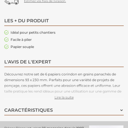
Estimez vos frais de livraison.
LES + DU PRODUIT
Idéal pour petits chantiers
Facile à plier
Papier souple
L'AVIS DE L'EXPERT
Découvrez notre set de 6 papiers corindon en grains panachés de
dimensions 93 x 230 mm. Parfaits pour une variété de projets de
ponçage, ces papiers offrent une abrasion efficace et uniforme. Leur
taille pratique les rend idéaux pour une utilisation sur une gamme de
surfaces. Obtenez des résultats impeccables et professionnels avec ce
Lire la suite
set polyvalent de papiers corindon, un indispensable pour votre
atelier ou chantier.
CARACTÉRISTIQUES