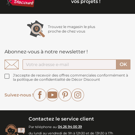
vos projets !
Trouvez le magasin le plus
proche de chez vous
Abonnez-vous à notre newsletter !
J'accepte de recevoir des offres commerciales conformément à
la politique de confidentialité de Décor Discount
Facebook
YouTube
Pinterest
Instagram
Suivez-nous !
Contactez le service client
Par téléphone au
04 26 94 00 39
du lundi au vendredi de 9h à 12h30 et de 13h30 à 17h