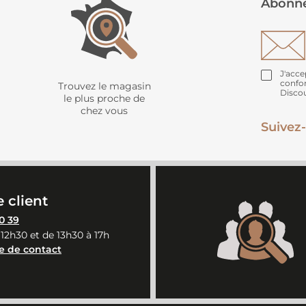
Abonne
J'acce
confo
Trouvez le magasin
Disco
le plus proche de
chez vous
Suivez-
 client
0 39
 12h30 et de 13h30 à 17h
e de contact