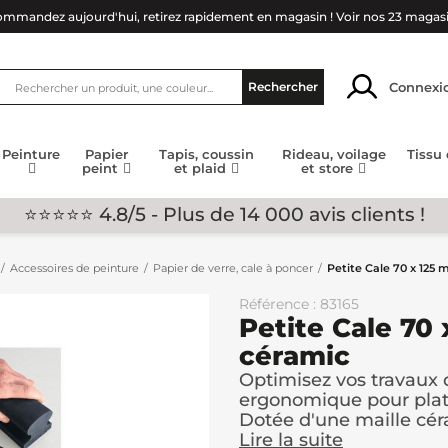
mmandez aujourd'hui, retirez rapidement en magasin !
Voir nos 23 magas
Connexi
Rechercher
Peinture
Papier
Tapis, coussin
Rideau, voilage
Tissu
peint
et plaid
et store
⭐⭐⭐⭐⭐ 4.8/5 - Plus de 14 000 avis clients !
Accessoires de peinture
Papier de verre, cale à poncer
Petite Cale 70 x 125 
Référence : 83165
Petite Cale 70 
céramic
Optimisez vos travaux 
ergonomique pour plats
Dotée d'une maille cér
Lire la suite