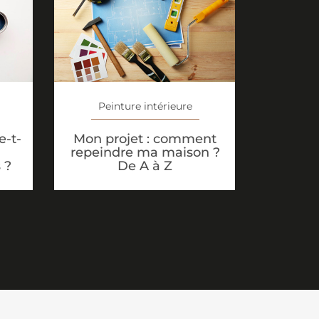
Peinture intérieure
-t-
Mon projet : comment
repeindre ma maison ?
 ?
De A à Z