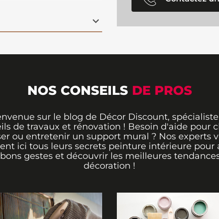
tion impeccable sur
et outil polyvalent et
NOS CONSEILS
DE PROS
envenue sur le blog de Décor Discount, spécialiste
ils de travaux et rénovation ! Besoin d'aide pour ch
er ou entretenir un support mural ? Nos experts 
rent ici tous leurs secrets peinture intérieure pour 
 bons gestes et découvrir les meilleures tendance
décoration !