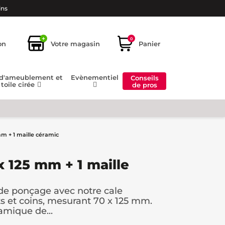
ins
+
0
on
Votre magasin
Panier
 d'ameublement et
Evènementiel
Conseils
toile cirée
de pros
mm + 1 maille céramic
x 125 mm + 1 maille
de ponçage avec notre cale
 et coins, mesurant 70 x 125 mm.
amique de...