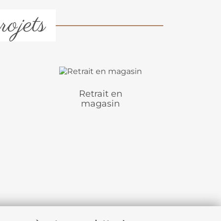
rojets
Retrait en
magasin