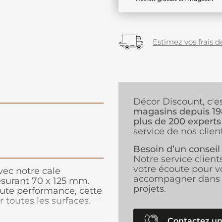
Estimez vos frais de
Décor Discount, c'e
magasins depuis 1
plus de 200 experts
service de nos client
Besoin d’un conseil
Notre service client
votre écoute pour v
ec notre cale
accompagner dans 
esurant 70 x 125 mm.
projets.
ute performance, cette
r toutes les surfaces.
ffort nécessaire, vous
cement et
Contactez un