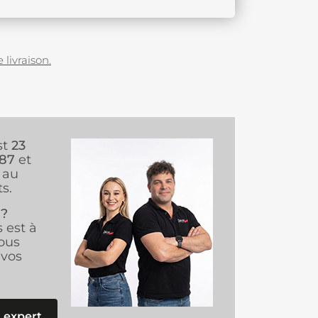
 livraison.
st
23
987
et
au
s.
 ?
s est à
ous
vos
 expert