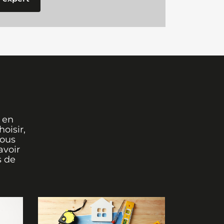
 en
oisir,
vous
avoir
s de