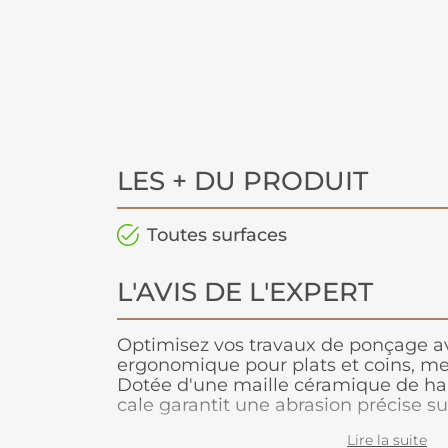
LES + DU PRODUIT
Toutes surfaces
L'AVIS DE L'EXPERT
Optimisez vos travaux de ponçage av
ergonomique pour plats et coins, m
Dotée d'une maille céramique de ha
cale garantit une abrasion précise su
Sa conception ergonomique réduit l'e
Lire la suite
permettant de travailler plus effica