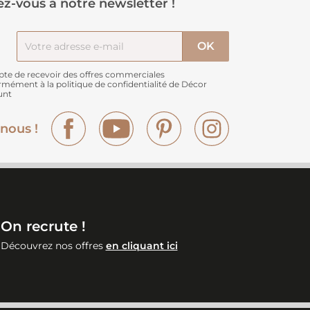
z-vous à notre newsletter !
pte de recevoir des offres commerciales
rmément à
la politique de confidentialité de Décor
unt
Facebook
YouTube
Pinterest
Instagram
nous !
On recrute !
Découvrez nos offres
en cliquant ici