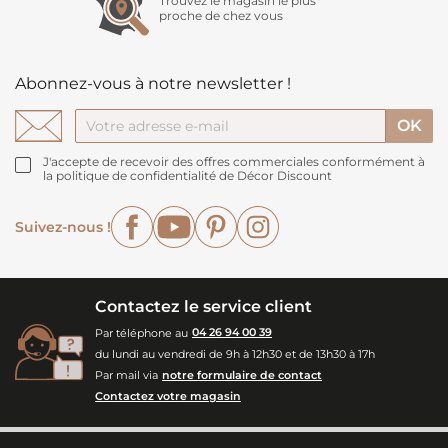
Trouvez le magasin le plus
proche de chez vous
Abonnez-vous à notre newsletter !
J'accepte de recevoir des offres commerciales conformément à
la politique de confidentialité de Décor Discount
Facebook
YouTube
Pinterest
Instagram
Suivez-nous !
Contactez le service client
Par téléphone au
04 26 94 00 39
du lundi au vendredi de 9h à 12h30 et de 13h30 à 17h
Par mail via
notre formulaire de contact
Contactez votre magasin