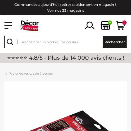
Commandez aujourd'hui, retirez rapidement en magasin !
Voir nos 23 magasins
+
0
Rechercher
⭐⭐⭐⭐⭐ 4.8/5 - Plus de 14 000 avis clients !
Papier de verre, cale à poncer