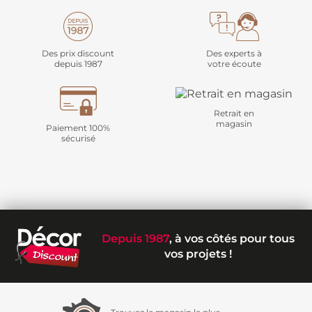
Des prix discount
Des experts à
depuis 1987
votre écoute
Retrait en
magasin
Paiement 100%
sécurisé
Depuis 1987
, à vos côtés pour tous
vos projets !