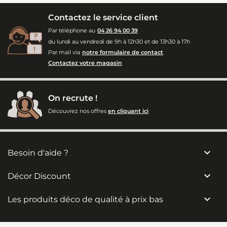
Contactez le service client
Par téléphone au
04 26 94 00 39
du lundi au vendredi de 9h à 12h30 et de 13h30 à 17h
Par mail via
notre formulaire de contact
Contactez votre magasin
On recrute !
Découvrez nos offres
en cliquant ici

Besoin d'aide ?

Décor Discount

Les produits déco de qualité à prix bas