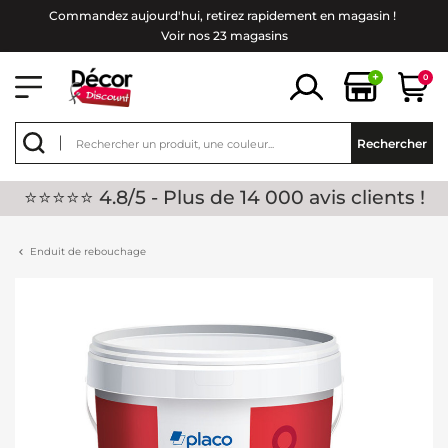
Commandez aujourd'hui, retirez rapidement en magasin !
Voir nos 23 magasins
+
0
Rechercher
⭐⭐⭐⭐⭐ 4.8/5 - Plus de 14 000 avis clients !
Enduit de rebouchage