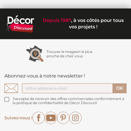
Depuis 1987
, à vos côtés pour tous
vos projets !
Trouvez le magasin le plus
proche de chez vous
Abonnez-vous à notre newsletter !
J'accepte de recevoir des offres commerciales conformément à
la politique de confidentialité de Décor Discount
Facebook
YouTube
Pinterest
Instagram
Suivez-nous !