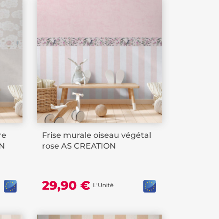
re
Frise murale oiseau végétal
ON
rose AS CREATION
29,90 €
L'Unité