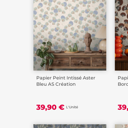
Papier Peint Intissé Aster
Papi
Bleu AS Création
Bor
39,90 €
39
L'Unité