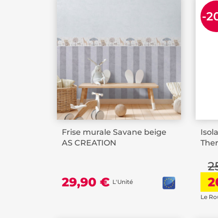
-2
Frise murale Savane beige
Isol
AS CREATION
Ther
2
29,90 €
2
L'Unité
Le Ro