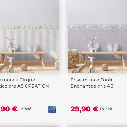
e murale Cirque
Frise murale Forêt
ticolore AS CREATION
Enchantée gris AS
CREATION
,90 €
29,90 €
L'Unité
L'Unité