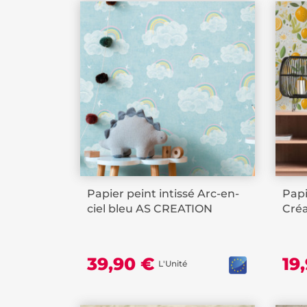
Papier peint intissé Arc-en-
Papi
ciel bleu AS CREATION
Créa
39,90 €
19
L'Unité