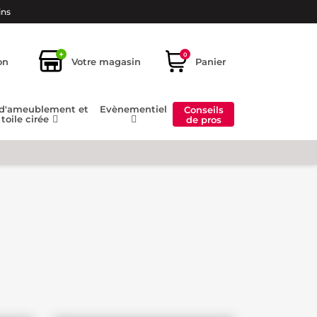
ins
+
0
on
Votre magasin
Panier
 d'ameublement et
Evènementiel
Conseils
toile cirée
de pros