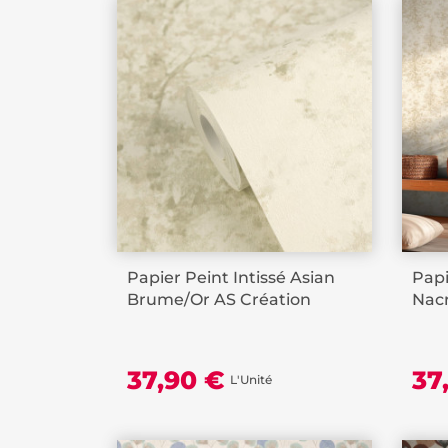
Papier Peint Intissé Asian
Papi
Brume/Or AS Création
Nacr
37,90 €
37
L'Unité