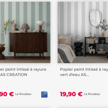
er peint intissé à rayure
Papier peint intissé à ra
t AS CREATION
vert d'eau AS...
,90 €
19,90 €
Le Rouleau
Le Rouleau