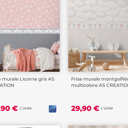
e murale Licorne gris AS
Frise murale montgolfiè
ATION
multicolore AS CREATI
,90 €
29,90 €
L'Unité
L'Unité