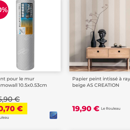
0%
ant pour le mur
Papier peint intissé à ra
mowall 10.5x0.53cm
beige AS CREATION
5,90 €
0,70 €
19,90 €
Le Rouleau
uleau