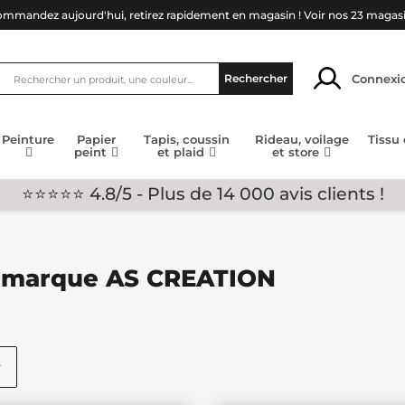
mmandez aujourd'hui, retirez rapidement en magasin !
Voir nos 23 magas
Connexi
Rechercher
Peinture
Papier
Tapis, coussin
Rideau, voilage
Tissu
peint
et plaid
et store
⭐⭐⭐⭐⭐ 4.8/5 - Plus de 14 000 avis clients !
la marque AS CREATION
