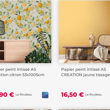
er peint intissé AS
Papier peint intissé AS
tion citron 53x1005cm
CREATION jaune tissage.
,90 €
16,50 €
Le Rouleau
Le Rouleau