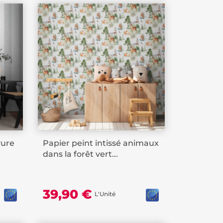
yure
Papier peint intissé animaux
dans la forêt vert...
39,90 €
L'Unité