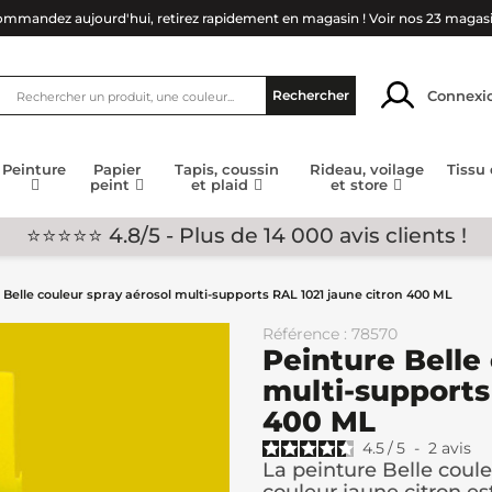
mmandez aujourd'hui, retirez rapidement en magasin !
Voir nos 23 magas
Connexi
Rechercher
Peinture
Papier
Tapis, coussin
Rideau, voilage
Tissu
peint
et plaid
et store
⭐⭐⭐⭐⭐ 4.8/5 - Plus de 14 000 avis clients !
 Belle couleur spray aérosol multi-supports RAL 1021 jaune citron 400 ML
Référence : 78570
Peinture Belle
multi-supports
400 ML
4.5
/
5
-
2
avis
La peinture Belle coul