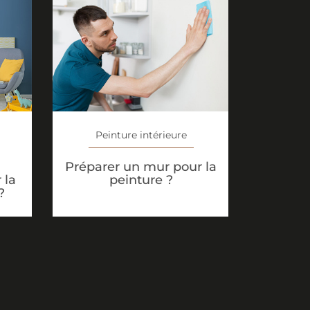
Peinture intérieure
Préparer un mur pour la
 la
peinture ?
?