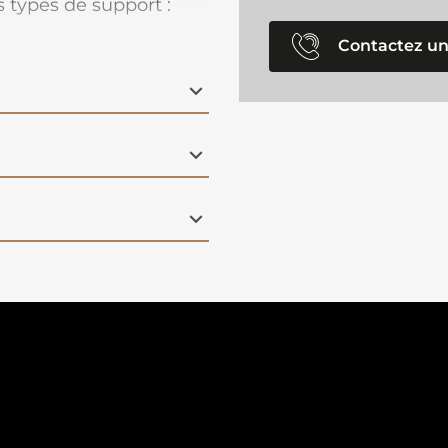
es types de support :
Contactez un