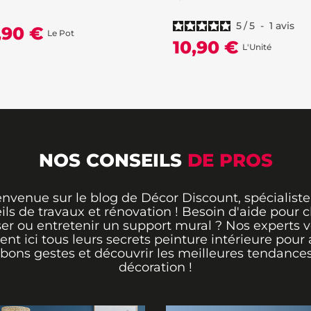
5
/
5
-
1
avis
,90 €
Le Pot
10,90 €
L'Unité
NOS CONSEILS
DE PROS
envenue sur le blog de Décor Discount, spécialiste
ils de travaux et rénovation ! Besoin d'aide pour ch
er ou entretenir un support mural ? Nos experts 
rent ici tous leurs secrets peinture intérieure pour 
 bons gestes et découvrir les meilleures tendance
décoration !