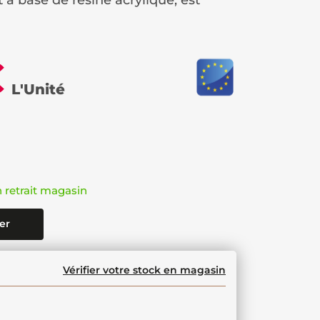
t à base de résine acrylique, est
€
L'Unité
n retrait magasin
er
Vérifier votre stock en magasin