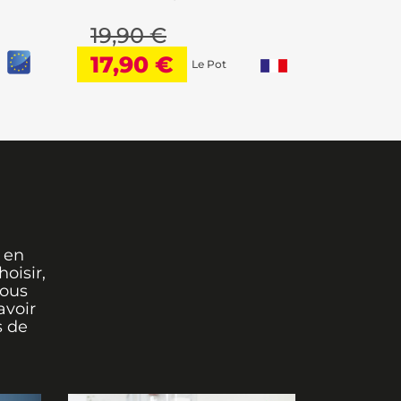
19,90 €
19,90
17,90 €
Le Pot
 en
oisir,
vous
avoir
s de