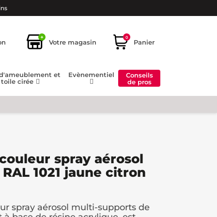
ins
+
0
on
Votre magasin
Panier
 d'ameublement et
Evènementiel
Conseils
toile cirée
de pros
 couleur spray aérosol
 RAL 1021 jaune citron
eur spray aérosol multi-supports de