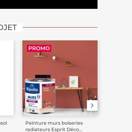
OJET
PROMO
sol
Peinture murs boiseries
Lasure bo
radiateurs Esprit Déco...
chêne fon