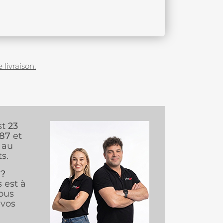
 livraison.
st
23
987
et
au
s.
 ?
s est à
ous
vos