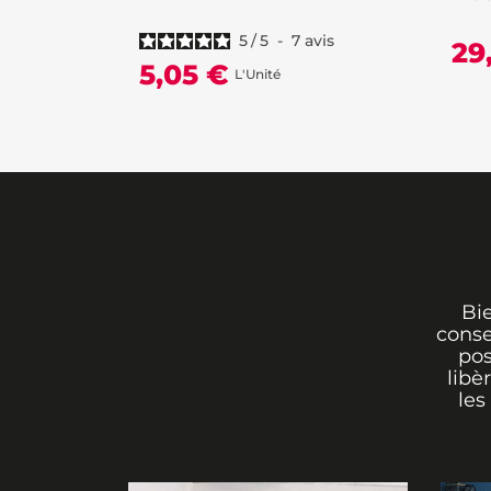
5
/
5
-
7
avis
29
5,05 €
L'Unité
Bi
conse
pos
libè
les