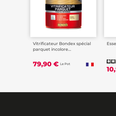
Vitrificateur Bondex spécial
Esse
parquet incolore...
79,90 €
Le Pot
10