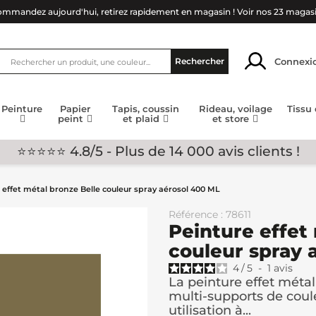
mmandez aujourd'hui, retirez rapidement en magasin !
Voir nos 23 magas
Connexi
Rechercher
Peinture
Papier
Tapis, coussin
Rideau, voilage
Tissu
peint
et plaid
et store
⭐⭐⭐⭐⭐ 4.8/5 - Plus de 14 000 avis clients !
 effet métal bronze Belle couleur spray aérosol 400 ML
Référence : 78611
Peinture effet
couleur spray 
4
/
5
-
1
avis
La peinture effet métal
multi-supports de coul
utilisation à...