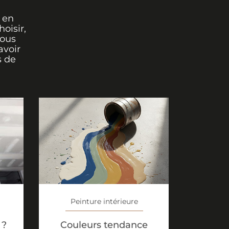
 en
oisir,
vous
avoir
s de
Peinture intérieure
Couleurs tendance
 ?