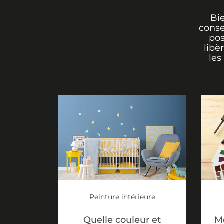
Bi
conse
pos
libè
les
Peinture intérieure
Quelle couleur et
M