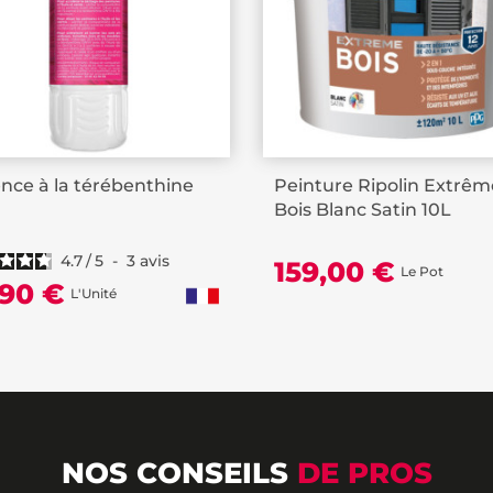
nce à la térébenthine
Peinture Ripolin Extrêm
Bois Blanc Satin 10L
4.7
/
5
-
3
avis
159,00 €
Le Pot
,90 €
L'Unité
NOS CONSEILS
DE PROS