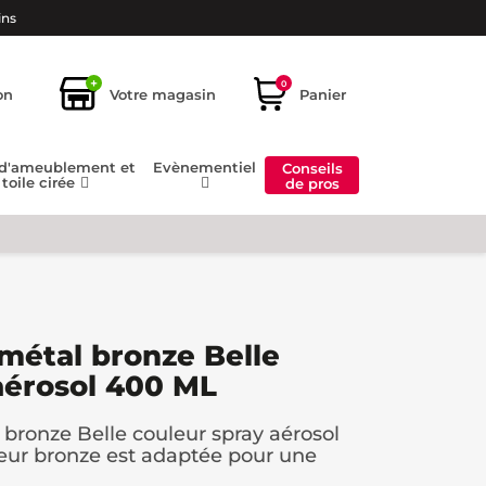
ins
+
0
on
Votre magasin
Panier
 d'ameublement et
Evènementiel
Conseils
toile cirée
de pros
 métal bronze Belle
aérosol 400 ML
 bronze Belle couleur spray aérosol
eur bronze est adaptée pour une