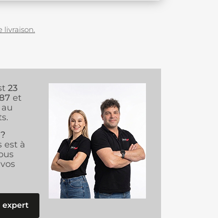
 livraison.
st
23
987
et
au
s.
 ?
s est à
ous
vos
 expert