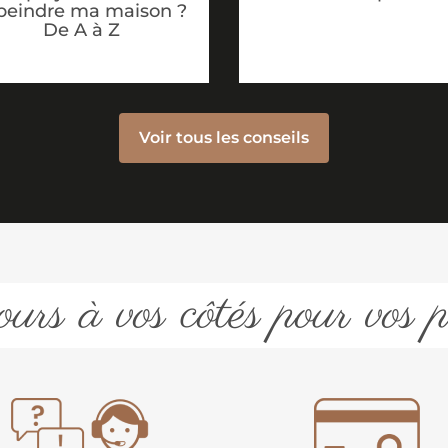
peindre ma maison ?
De A à Z
Voir tous les conseils
urs à vos côtés pour vos p