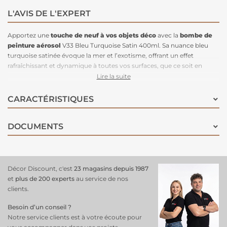
L'AVIS DE L'EXPERT
Apportez une
touche de neuf à vos objets déco
avec la
bombe de
peinture aérosol
V33 Bleu Turquoise Satin 400ml. Sa nuance bleu
turquoise satinée évoque la mer et l’exotisme, offrant un effet
rafraîchissant et dynamique à toutes vos surfaces, que ce soit en
intérieur ou en extérieur. Cette peinture, conçue pour être appliquée
Lire la suite
sans sous-couche, adhère parfaitement à une variété de matériaux
tels que le bois, métal, PVC, aluminium, zinc, cuivre et galva, même si
CARACTÉRISTIQUES
ces surfaces sont déjà peintes, vernis ou légèrement rouillées. Elle
combine protection contre la rouille pour les métaux, souplesse pour
DOCUMENTS
le bois et adhérence optimale pour les supports lisses. Son format
aérosol pratique permet une application fluide, rapide et uniforme,
pour un résultat net et professionnel. Parfaite pour
personnaliser
vos meubles
, objets déco, fenêtres, portails, grilles, et bien plus
encore, la
bombe de peinture
V33 Bleu Turquoise assure un résultat
Décor Discount, c'est
23 magasins depuis 1987
esthétique et durable.
et
plus de 200 experts
au service de nos
clients.
Besoin d’un conseil ?
Notre service clients est à votre écoute pour