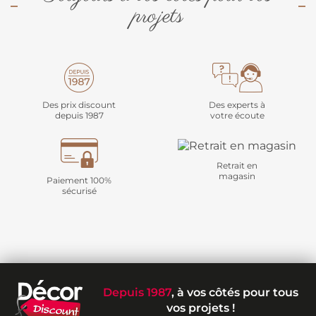
projets
Des prix discount
Des experts à
depuis 1987
votre écoute
Retrait en
magasin
Paiement 100%
sécurisé
Depuis 1987
, à vos côtés pour tous
vos projets !