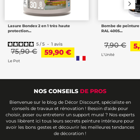
Lasure Bondex 2 en 1 très haute
Bombe de peinture 
protection...
RAL 4005...
7,90 €
5
/
5
-
1
avis
5
75,90 €
59,90 €
L'Unité
Le Pot
NOS CONSEILS
DE PROS
Bienvenue sur le blog de Décor Discount, spécialiste en
conseils de travaux et rénovation ! Besoin d'aide pour
choisir, poser ou entretenir un support mural ? Nos experts
vous libèrent ici tous leurs secrets peinture intérieure pour
avoir les bons gestes et découvrir les meilleures tendances
de décoration !