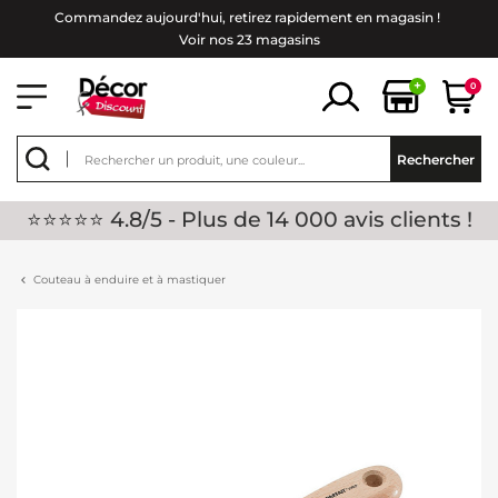
Commandez aujourd'hui, retirez rapidement en magasin !
Voir nos 23 magasins
+
0
Rechercher
⭐⭐⭐⭐⭐ 4.8/5 - Plus de 14 000 avis clients !
Couteau à enduire et à mastiquer