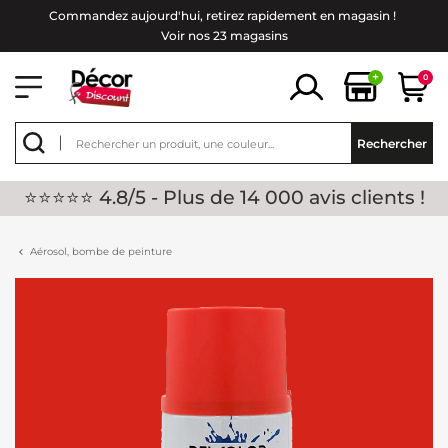
Commandez aujourd'hui, retirez rapidement en magasin !
Voir nos 23 magasins
+
0
Rechercher
⭐⭐⭐⭐⭐ 4.8/5 - Plus de 14 000 avis clients !
Aérosol, bombe de peinture