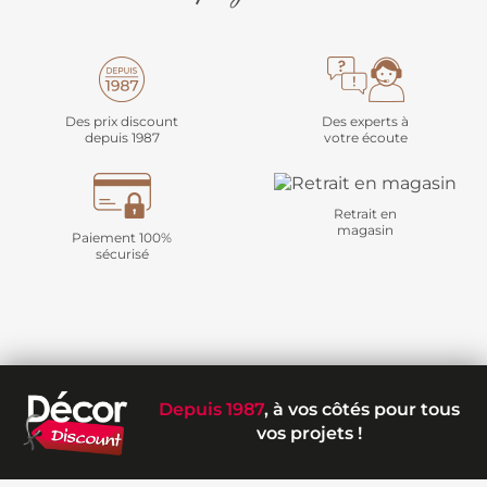
Des prix discount
Des experts à
depuis 1987
votre écoute
Retrait en
magasin
Paiement 100%
sécurisé
Depuis 1987
, à vos côtés pour tous
vos projets !