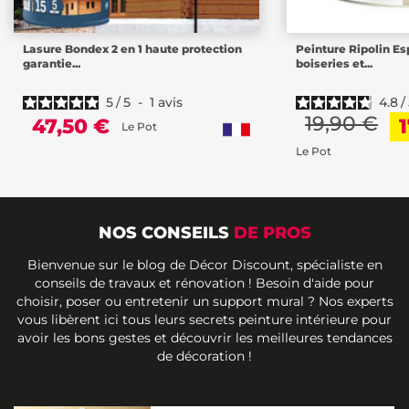
Lasure Bondex 2 en 1 haute protection
Peinture Ripolin Es
garantie...
boiseries et...
5
/
5
-
1
avis
4.8
/
19,90 €
47,50 €
Le Pot
Le Pot
NOS CONSEILS
DE PROS
Bienvenue sur le blog de Décor Discount, spécialiste en
conseils de travaux et rénovation ! Besoin d'aide pour
choisir, poser ou entretenir un support mural ? Nos experts
vous libèrent ici tous leurs secrets peinture intérieure pour
avoir les bons gestes et découvrir les meilleures tendances
de décoration !