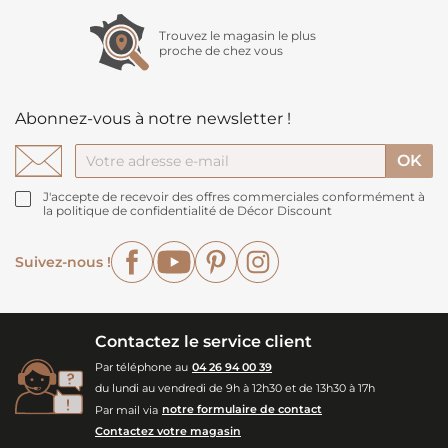
Trouvez le magasin le plus
proche de chez vous
Abonnez-vous à notre newsletter !
J'accepte de recevoir des offres commerciales conformément à
la politique de confidentialité de Décor Discount
Facebook
YouTube
Pinterest
Instagram
Suivez-nous !
Contactez le service client
Par téléphone au
04 26 94 00 39
du lundi au vendredi de 9h à 12h30 et de 13h30 à 17h
Par mail via
notre formulaire de contact
Contactez votre magasin