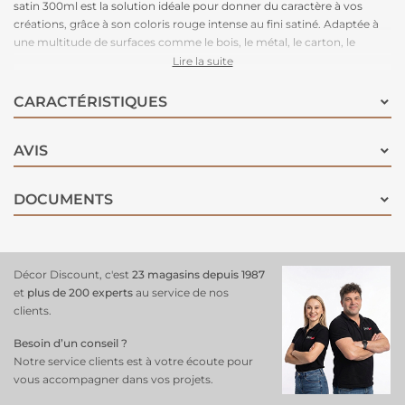
satin 300ml est la solution idéale pour donner du caractère à vos
créations, grâce à son coloris rouge intense au fini satiné. Adaptée à
une multitude de surfaces comme le bois, le métal, le carton, le
plastique, le verre, le tissu, le papier ou encore le plâtre, elle vous offre
Lire la suite
une grande liberté d’usage pour tous vos
projets décoratifs DIY
ou
de bricolage. Facile à manier, elle garantit une application fluide, une
CARACTÉRISTIQUES
belle couvrance et un séchage rapide (40 minutes au toucher). Pour
un rendu optimal, il est conseillé de l’appliquer entre 15 et 25°C, dans
AVIS
un environnement sec et bien ventilé, sur un support propre et prêt à
peindre. Pratique, efficace et visuellement percutante, elle apportera
une touche audacieuse à tous vos supports.
DOCUMENTS
Décor Discount, c'est
23 magasins depuis 1987
et
plus de 200 experts
au service de nos
clients.
Besoin d’un conseil ?
Notre service clients est à votre écoute pour
vous accompagner dans vos projets.