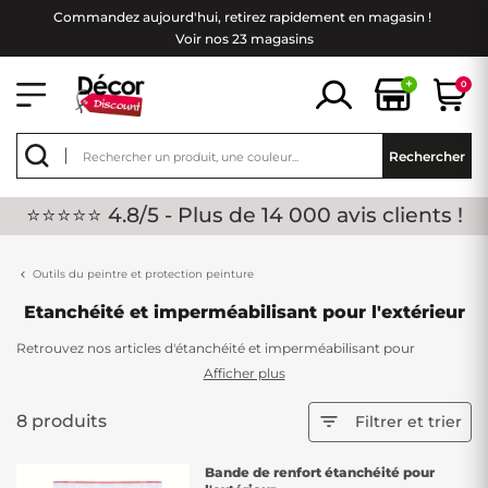
Commandez aujourd'hui, retirez rapidement en magasin !
Voir nos 23 magasins
+
0
Rechercher
⭐⭐⭐⭐⭐ 4.8/5 - Plus de 14 000 avis clients !
Outils du peintre et protection peinture
Etanchéité et imperméabilisant pour l'extérieur
Retrouvez nos articles d'étanchéité et imperméabilisant pour
l'extérieur. Que ce soit pour votre toiture ou votre terrasse, nos
Afficher plus
produits vous garantirons une étanchéité de pro ! Il est important de
le faire, les extérieurs sont directement exposés aux intempéries.
8 produits

Filtrer et trier
N'attendez plus, de nombreux coloris sont disponibles pour vous.
Bande de renfort étanchéité pour