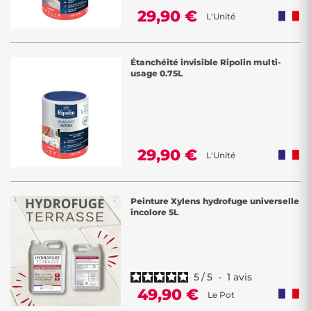
29,90 €
L'Unité
Étanchéité invisible Ripolin multi-
usage 0.75L
29,90 €
L'Unité
Peinture Xylens hydrofuge universelle
incolore 5L
5
/
5
-
1
avis
49,90 €
Le Pot