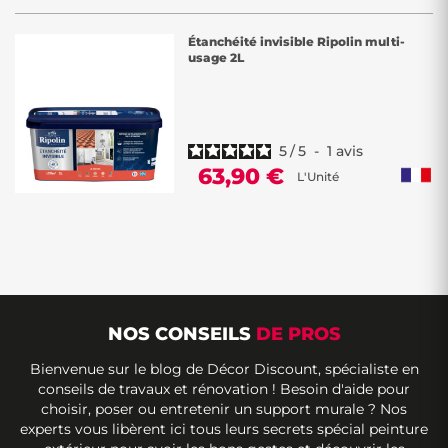
Étanchéité invisible Ripolin multi-
usage 2L
5
/
5
-
1
avis
63,90 €
L'Unité
NOS CONSEILS
DE PROS
Bienvenue sur le blog de Décor Discount, spécialiste en
conseils de travaux et rénovation ! Besoin d'aide pour
choisir, poser ou entretenir un support murale ? Nos
experts vous libèrent ici tous leurs secrets spécial peinture