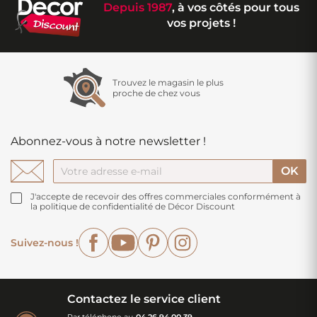
Depuis 1987
, à vos côtés pour tous
vos projets !
Trouvez le magasin le plus
proche de chez vous
Abonnez-vous à notre newsletter !
J'accepte de recevoir des offres commerciales conformément à
la politique de confidentialité de Décor Discount
Facebook
YouTube
Pinterest
Instagram
Suivez-nous !
Contactez le service client