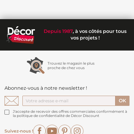
Depuis 1987
, à vos côtés pour tous
vos projets !
Trouvez le magasin le plus
proche de chez vous
Abonnez-vous à notre newsletter !
J'accepte de recevoir des offres commerciales conformément à
la politique de confidentialité de Décor Discount
Facebook
YouTube
Pinterest
Instagram
Suivez-nous !