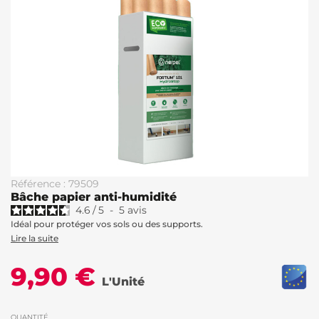
Référence : 79509
Bâche papier anti-humidité
4.6
/
5
-
5
avis
Idéal pour protéger vos sols ou des supports.
Lire la suite
9,90 €
L'Unité
QUANTITÉ