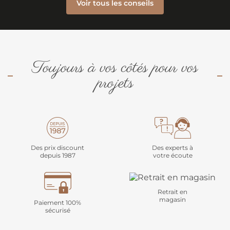
Voir tous les conseils
Toujours à vos côtés pour vos
projets
Des prix discount
Des experts à
depuis 1987
votre écoute
Retrait en
magasin
Paiement 100%
sécurisé