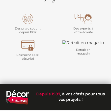
Des prix discount
Des experts à
depuis 1987
votre écoute
Retrait en
magasin
Paiement 100%
sécurisé
Depuis 1987
, à vos côtés pour tous
vos projets !