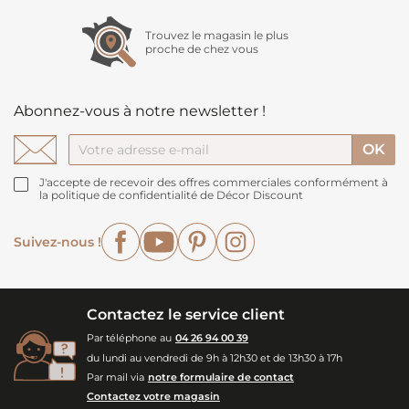
Trouvez le magasin le plus
proche de chez vous
Abonnez-vous à notre newsletter !
J'accepte de recevoir des offres commerciales conformément à
la politique de confidentialité de Décor Discount
Facebook
YouTube
Pinterest
Instagram
Suivez-nous !
Contactez le service client
Par téléphone au
04 26 94 00 39
du lundi au vendredi de 9h à 12h30 et de 13h30 à 17h
Par mail via
notre formulaire de contact
Contactez votre magasin