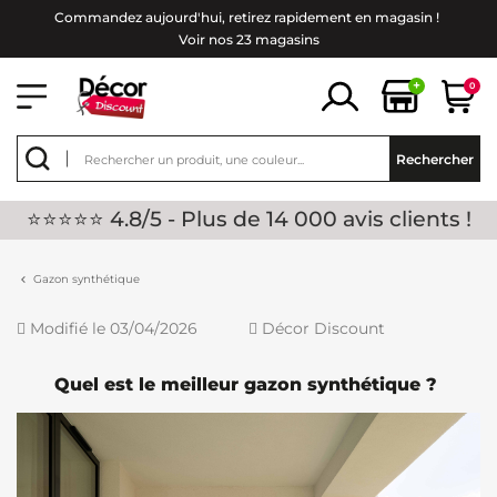
Commandez aujourd'hui, retirez rapidement en magasin !
Voir nos 23 magasins
+
0
Rechercher
⭐⭐⭐⭐⭐ 4.8/5 - Plus de 14 000 avis clients !
Gazon synthétique
Modifié le 03/04/2026
Décor Discount
Quel est le meilleur gazon synthétique ?