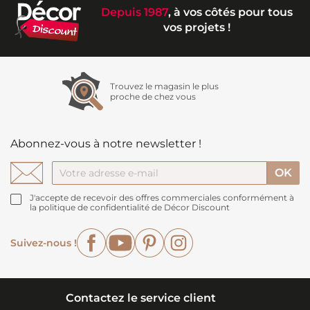
Depuis 1987
, à vos côtés pour tous
vos projets !
Trouvez le magasin le plus
proche de chez vous
Abonnez-vous à notre newsletter !
J'accepte de recevoir des offres commerciales conformément à
la politique de confidentialité de Décor Discount
Facebook
YouTube
Pinterest
Instagram
Suivez-nous !
Contactez le service client