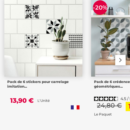
-20%
Pack de 6 stickers pour carrelage
Pack de 6 crédenc
imitation...
géométriques...
4.5
/
13,90 €
L'Unité
24,80 €
Le Paquet