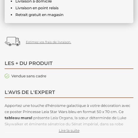
Livraison à domicile
Livraison en point relais
Retrait gratuit en magasin
Estimez vos frais de livraison.
LES + DU PRODUIT
Vendue sans cadre
L'AVIS DE L'EXPERT
Apportez une touche d'héroïsme galactique à votre décoration avec
ce poster Princesse Leia Star Wars bleu en format 50 x 70 cm. Ce
tableau mural
présente Leia Organa, la sœur déterminée de Luke
Skywalker et éminente sénatrice du Sénat impérial, dans sa robe
blanche iconique. Disponible en plusieurs tailles, il
s'adapte à
Lire la suite
n'importe quelle pièce
, qu'il s'agisse d'un salon, d'une chambre ou