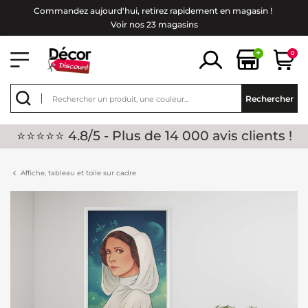
Commandez aujourd'hui, retirez rapidement en magasin !
Voir nos 23 magasins
+
0
Rechercher
⭐⭐⭐⭐⭐ 4.8/5 - Plus de 14 000 avis clients !
Affiche, tableau et toile sur cadre