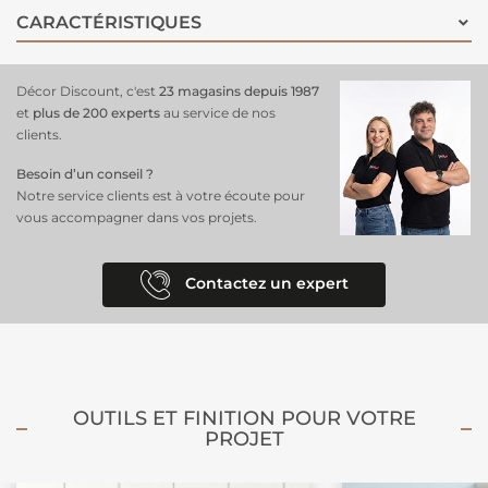
d'un bureau. Facile à installer et à un prix attractif, ce
poster
est idéal
CARACTÉRISTIQUES
pour les fans de Star Wars et ceux qui souhaitent intégrer une figure
inspirante à leur
déco intérieure
. Un choix parfait pour rehausser
votre espace avec force et élégance.
Décor Discount, c'est
23 magasins depuis 1987
et
plus de 200 experts
au service de nos
clients.
Besoin d’un conseil ?
Notre service clients est à votre écoute pour
vous accompagner dans vos projets.
Contactez un expert
OUTILS ET FINITION POUR VOTRE
PROJET