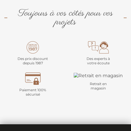
Toujours à vos côtés pour vos
projets
Des prix discount
Des experts à
depuis 1987
votre écoute
Retrait en
magasin
Paiement 100%
sécurisé