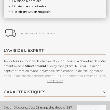
Livraison à domicile
Livraison en point relais
Retrait gratuit en magasin
Estimez vos frais de livraison.
L'AVIS DE L'EXPERT
Apportez une touche de charme et de douceur à la chambre de votre
enfant avec le
Sticker mural
Mickey rose (diam. 125 cm). Ce décor
captivant met en avant le symbole emblématique de Mickey Mouse
dans un délicat rose tendre, créant un Dot décoratif qui ravira tous les
passionnés de Disney. Son design unique transforme la
déco de la
Lire la suite
chambre
en une véritable galerie d'art, insufflant une ambiance
joyeuse et imaginative. Facile à poser et repositionnable, ce
sticker
CARACTÉRISTIQUES
mural
permet de personnaliser n'importe quel mur tout en ajoutant
une atmosphère chaleureuse. Offrez à votre petit un espace magique
sans vous ruiner !
Décor Discount, c'est
23 magasins depuis 1987