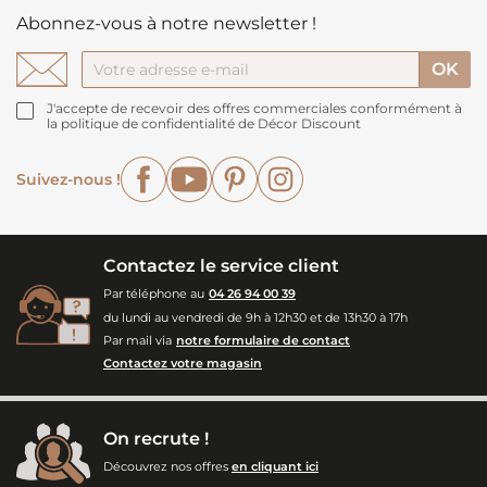
Abonnez-vous à notre newsletter !
J'accepte de recevoir des offres commerciales conformément à
la politique de confidentialité de Décor Discount
Facebook
YouTube
Pinterest
Instagram
Suivez-nous !
Contactez le service client
Par téléphone au
04 26 94 00 39
du lundi au vendredi de 9h à 12h30 et de 13h30 à 17h
Par mail via
notre formulaire de contact
Contactez votre magasin
On recrute !
Découvrez nos offres
en cliquant ici