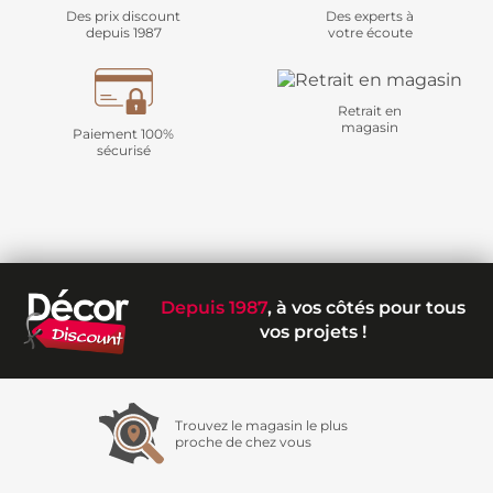
Des prix discount
Des experts à
depuis 1987
votre écoute
Retrait en
magasin
Paiement 100%
sécurisé
Depuis 1987
, à vos côtés pour tous
vos projets !
Trouvez le magasin le plus
proche de chez vous