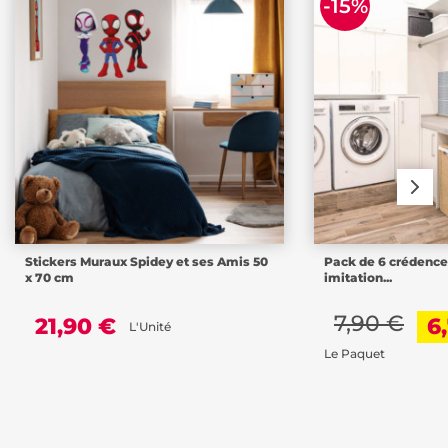
-15%
Stickers Muraux Spidey et ses Amis 50
Pack de 6 crédenc
x 70 cm
imitation...
7,90 €
21,90 €
6
L'Unité
Le Paquet