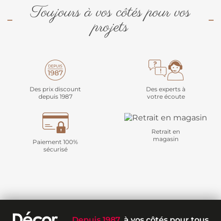
Toujours à vos côtés pour vos
projets
Des prix discount
Des experts à
depuis 1987
votre écoute
Retrait en
magasin
Paiement 100%
sécurisé
Depuis 1987
, à vos côtés pour tous