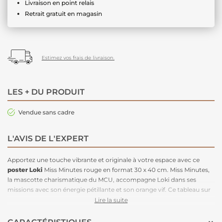
Livraison en point relais
Retrait gratuit en magasin
Estimez vos frais de livraison.
LES + DU PRODUIT
Vendue sans cadre
L'AVIS DE L'EXPERT
Apportez une touche vibrante et originale à votre espace avec ce
poster Loki
Miss Minutes rouge en format 30 x 40 cm. Miss Minutes,
la mascotte charismatique du MCU, accompagne Loki dans ses
missions avec son énergie pétillante et son orange vif. Ce tableau sur
châssis est parfait pour les fans de Marvel à la recherche d’un élément
Lire la suite
déco unique. Idéal pour ajouter du caractère à
une chambre ou un
coin bureau
, ce
poster
est un clin d'œil coloré à l'univers de Loki,