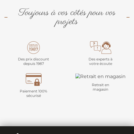
Toujours à vos côtés pour vos
projets
Des prix discount
Des experts à
depuis 1987
votre écoute
Retrait en
magasin
Paiement 100%
sécurisé