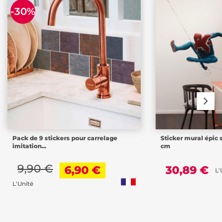
-30%
Pack de 9 stickers pour carrelage
Sticker mural épic 
imitation...
cm
9,90 €
6,90 €
30,89 €
L'
L'Unité