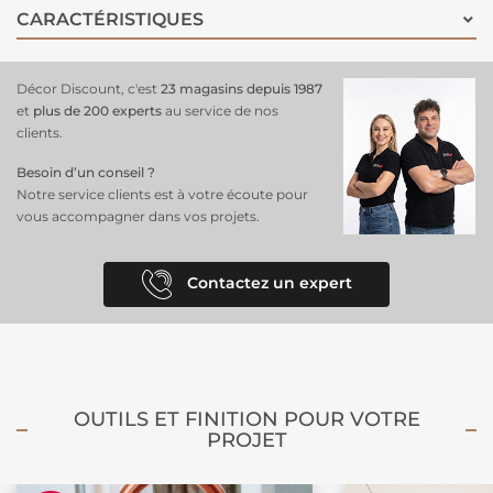
d’amitié,
idéale pour une chambre
inspirée de l’univers de La Reine
CARACTÉRISTIQUES
des Neiges. Associez-le à des accessoires lumineux, des coussins
colorés et des éléments décoratifs doux pour une pièce conviviale et
joyeuse, où le bonheur des deux sœurs et de leurs amis se reflétera à
Décor Discount, c'est
23 magasins depuis 1987
chaque regard.
et
plus de 200 experts
au service de nos
clients.
Besoin d’un conseil ?
Notre service clients est à votre écoute pour
vous accompagner dans vos projets.
Contactez un expert
OUTILS ET FINITION POUR VOTRE
PROJET