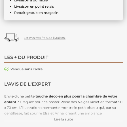
Livraison à domicile
Livraison en point relais
Retrait gratuit en magasin
Estimez vos frais de livraison.
LES + DU PRODUIT
Vendue sans cadre
L'AVIS DE L'EXPERT
Envie d'une petite
touche
déco en plus pour la chambre de votre
enfant
? Craquez pour ce poster Reine des Neiges violet en format 50
x 70 cm. L’illustration charmante montre le petit oiseau qui, par sa
gentillesse, fait sourire Elsa et Anna, créant une ambiance
chaleureuse et pleine de bonne humeur. Avec ses couleurs douces et
Lire la suite
son design féerique, ce
visuel mural
apporte une note de magie et