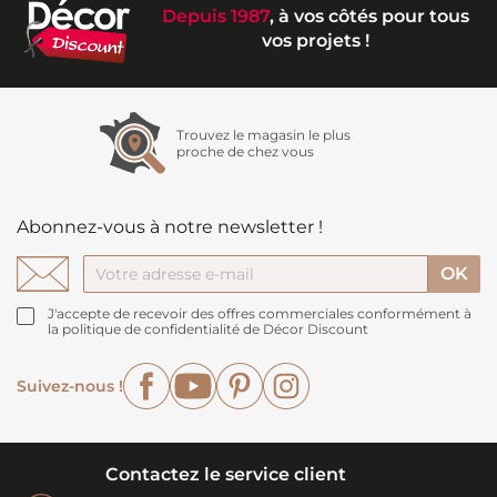
Depuis 1987
, à vos côtés pour tous
vos projets !
Trouvez le magasin le plus
proche de chez vous
Abonnez-vous à notre newsletter !
J'accepte de recevoir des offres commerciales conformément à
la politique de confidentialité de Décor Discount
Facebook
YouTube
Pinterest
Instagram
Suivez-nous !
Contactez le service client