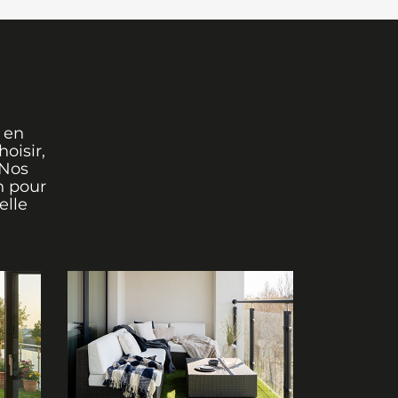
 en
oisir,
 Nos
n pour
elle