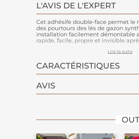
L'AVIS DE L'EXPERT
Cet adhésife double-face permet le 
des pourtours des lés de
gazon synt
installation facilement démontable 
rapide, facile, propre et invisible ap
sur le double face. Il est résistant à l
Lire la suite
chaleur, idéal pour les petites surfac
en intérieur et ou extérieur mais de p
CARACTÉRISTIQUES
convient tout particulièrement à de
(escalier, marches, etc). L'adhésif se 
ciment, carrelage, bois et n’abîme pa
pas à un usage professionnel et à gr
AVIS
NE SE POSE PAS SUR UN SUPPORT
OUT