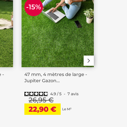
PROM
-15%
 -
47 mm, 4 mètres de large -
42mm, 4 
Jupiter Gazon...
High Park
4.9
/
5
-
7
avis
26,95 €
20,9
22,90 €
18,9
Le M²