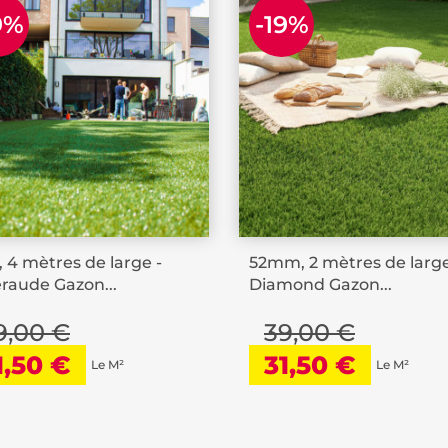
9%
-19%
 4 mètres de large -
52mm, 2 mètres de large
aude Gazon...
Diamond Gazon...
9,00 €
39,00 €
1,50 €
31,50 €
Le M²
Le M²