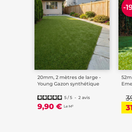
-1
20mm, 2 mètres de large -
52m,
Young Gazon synthétique
Emer
3
5
/
5
-
2
avis
9,90 €
3
Le M²