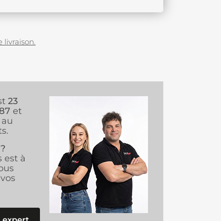
 livraison.
st
23
987
et
au
s.
 ?
s est à
ous
vos
 expert