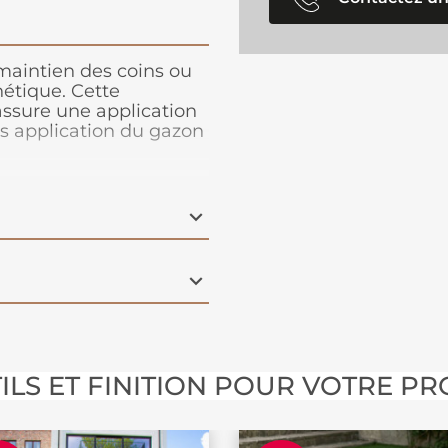
maintien des coins ou
hétique
. Cette
assure une application
rès application du gazon
’humidité et à la
es (terrasses, balcons)
référence sous abri. Il
s poses plus techniques
pose sur sol dur :
s le sol. Ne convient
and trafic. ATTENTION :
 DEJA HUMIDE.
ILS ET FINITION POUR VOTRE PR