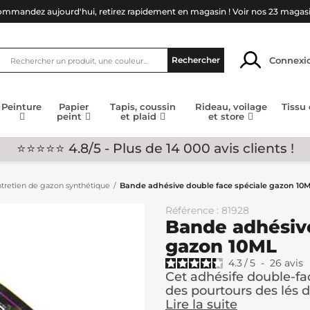
mmandez aujourd'hui, retirez rapidement en magasin !
Voir nos 23 magas
Connexi
Rechercher
Peinture
Papier
Tapis, coussin
Rideau, voilage
Tissu
peint
et plaid
et store
⭐⭐⭐⭐⭐ 4.8/5 - Plus de 14 000 avis clients !
entretien de gazon synthétique
Bande adhésive double face spéciale gazon 10
Référence : 81928
Bande adhésive
gazon 10ML
4.3
/
5
-
26
avis
Cet adhésife double-fa
des pourtours des lés 
Lire la suite