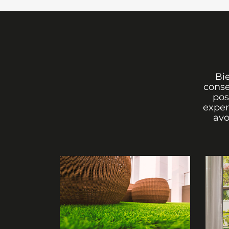
Bi
conse
pos
exper
avo