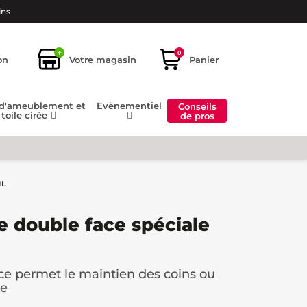
ins
+
0
on
Votre magasin
Panier
 d'ameublement et
Evènementiel
Conseils
toile cirée
de pros
ML
 double face spéciale
ce permet le maintien des coins ou
de