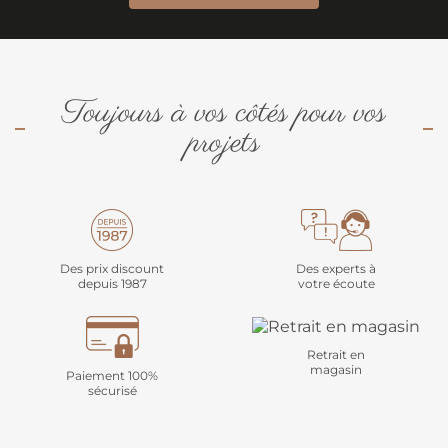
Toujours à vos côtés pour vos
projets
Des prix discount
Des experts à
depuis 1987
votre écoute
Retrait en
magasin
Paiement 100%
sécurisé