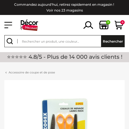
Commandez aujourd'hui, retirez rapidement en magasin !
Voir nos 23 magasins
+
0
Rechercher
⭐⭐⭐⭐⭐ 4.8/5 - Plus de 14 000 avis clients !
Accessoire de coupe et de pose