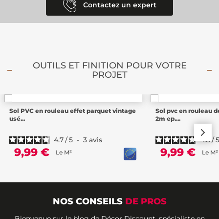
Contactez un expert
OUTILS ET FINITION POUR VOTRE
PROJET
Sol PVC en rouleau effet parquet vintage
Sol pvc en rouleau d
usé...
2m ep....
4.7
/
5
-
3
avis
4.8
/
9,99 €
9,99 €
Le M²
Le M²
NOS CONSEILS
DE PROS
Bienvenue sur le blog de Décor Discount, spécialiste en