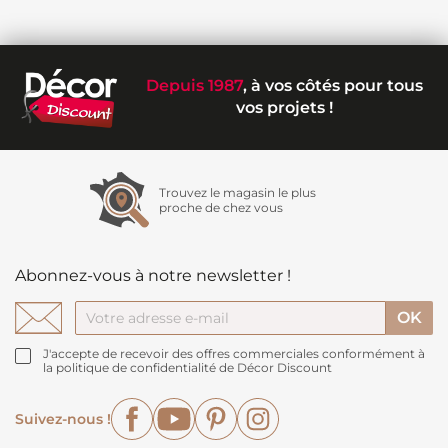
Depuis 1987
, à vos côtés pour tous
vos projets !
Trouvez le magasin le plus
proche de chez vous
Abonnez-vous à notre newsletter !
J'accepte de recevoir des offres commerciales conformément à
la politique de confidentialité de Décor Discount
Facebook
YouTube
Pinterest
Instagram
Suivez-nous !