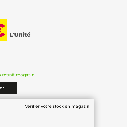
€
L'Unité
n retrait magasin
er
Vérifier votre stock en magasin