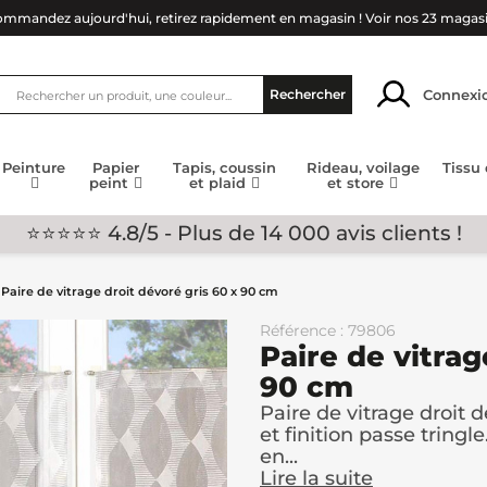
mmandez aujourd'hui, retirez rapidement en magasin !
Voir nos 23 magas
Connexi
Rechercher
Peinture
Papier
Tapis, coussin
Rideau, voilage
Tissu
peint
et plaid
et store
⭐⭐⭐⭐⭐ 4.8/5 - Plus de 14 000 avis clients !
Paire de vitrage droit dévoré gris 60 x 90 cm
Référence : 79806
Paire de vitrag
90 cm
Paire de vitrage droit 
et finition passe tringle
en...
Lire la suite