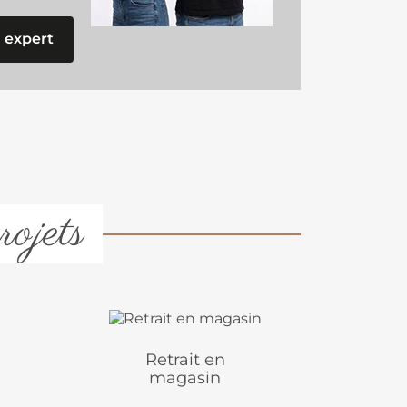
 expert
rojets
Retrait en
magasin