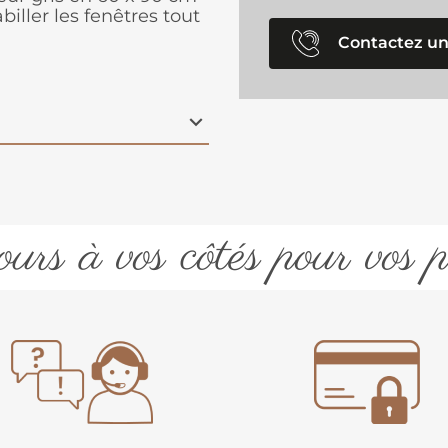
abiller les fenêtres tout
Contactez un
urs à vos côtés pour vos p