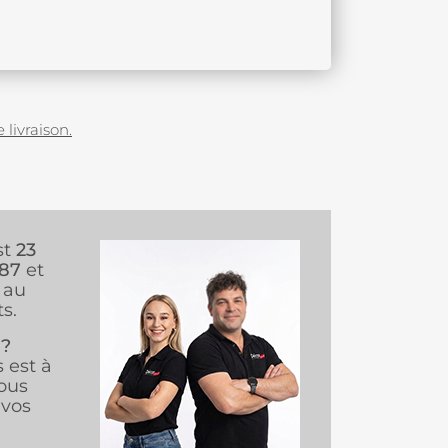
 livraison.
st
23
987
et
au
s.
 ?
s est à
ous
vos