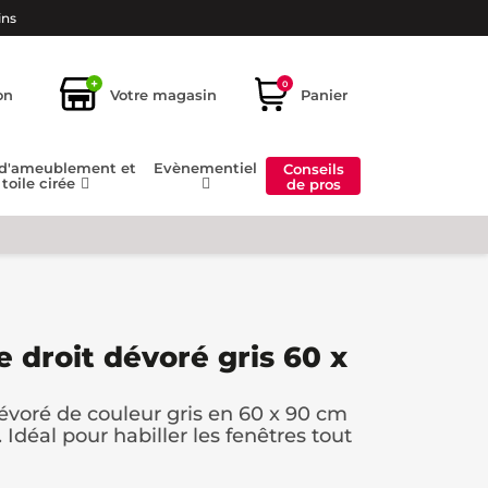
ins
+
0
on
Votre magasin
Panier
 d'ameublement et
Evènementiel
Conseils
toile cirée
de pros
e droit dévoré gris 60 x
dévoré de couleur gris en 60 x 90 cm
. Idéal pour habiller les fenêtres tout