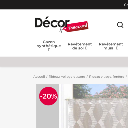
Co
Gazon
Revêtement
Revêtement
synthétique
de sol
mural
Accueil
Rideau, voilage et store
Rideau vitrage, fenêtre
-20%