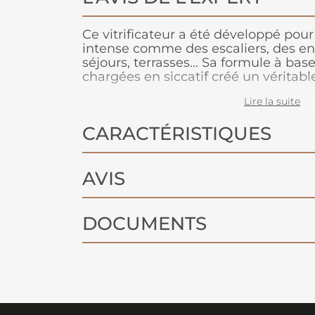
Ce vitrificateur a été développé pour 
intense comme des escaliers, des ent
séjours, terrasses... Sa formule à bas
chargées en siccatif créé un véritabl
l'usure, aux taches et à la détoriora
Lire la suite
parquet. Il est certifié éco label, son
respectueux de l'environnement. Le v
CARACTÉRISTIQUES
odeur, il s'applique et s'entretient fa
AVIS
DOCUMENTS