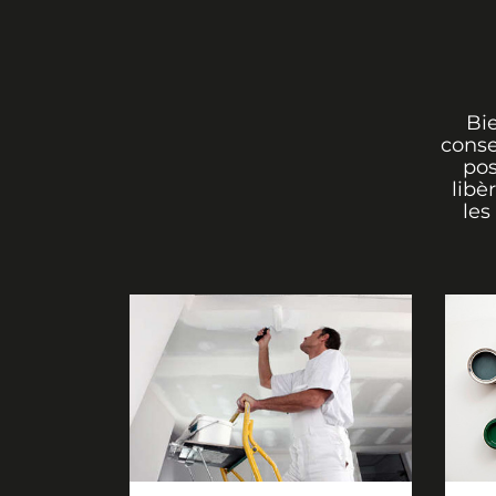
Bi
conse
pos
libè
les