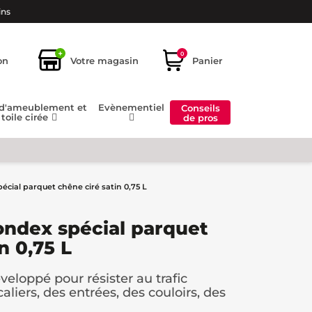
ins
+
0
on
Votre magasin
Panier
 d'ameublement et
Evènementiel
Conseils
toile cirée
de pros
pécial parquet chêne ciré satin 0,75 L
Bondex spécial parquet
n 0,75 L
éveloppé pour résister au trafic
iers, des entrées, des couloirs, des