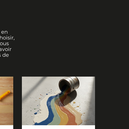
 en
oisir,
vous
avoir
s de