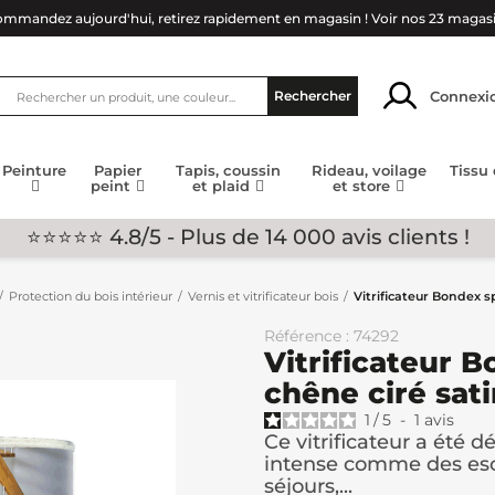
mmandez aujourd'hui, retirez rapidement en magasin !
Voir nos 23 magas
Connexi
Rechercher
Peinture
Papier
Tapis, coussin
Rideau, voilage
Tissu
peint
et plaid
et store
⭐⭐⭐⭐⭐ 4.8/5 - Plus de 14 000 avis clients !
Protection du bois intérieur
Vernis et vitrificateur bois
Vitrificateur Bondex s
Référence : 74292
Vitrificateur 
chêne ciré sati
1
/
5
-
1
avis
Ce vitrificateur a été d
intense comme des escal
séjours,...