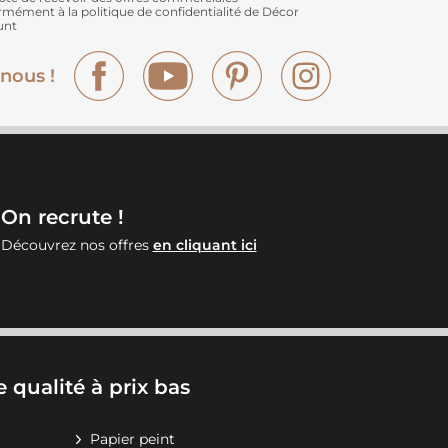
rmément à
la politique de confidentialité de Décor
unt
Facebook
YouTube
Pinterest
Instagram
nous !
On recrute !
Découvrez nos offres
en cliquant ici
 qualité à prix bas
Papier peint