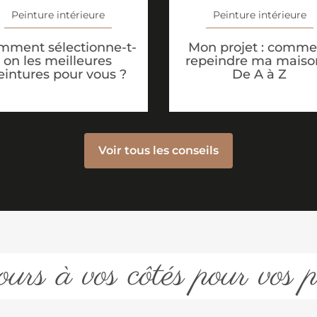
Peinture intérieure
Peinture intérieure
mment sélectionne-t-
Mon projet : comme
on les meilleures
repeindre ma maiso
eintures pour vous ?
De A à Z
Voir tous les conseils
urs à vos côtés pour vos p