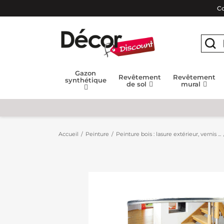
Co
Gazon
Revêtement
Revêtement
synthétique
de sol
mural
Accueil
Peinture
Peinture bois : lasure extérieur, vernis ...