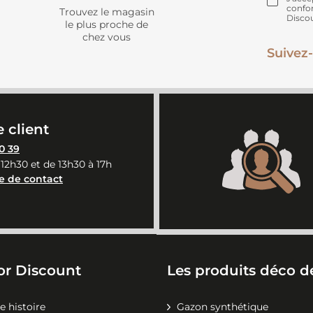
confo
Trouvez le magasin
Disco
le plus proche de
chez vous
Suivez-
 client
0 39
 12h30 et de 13h30 à 17h
e de contact
or Discount
Les produits déco de
e histoire
Gazon synthétique