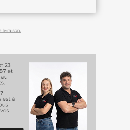
 livraison.
st
23
987
et
au
s.
 ?
s est à
ous
vos