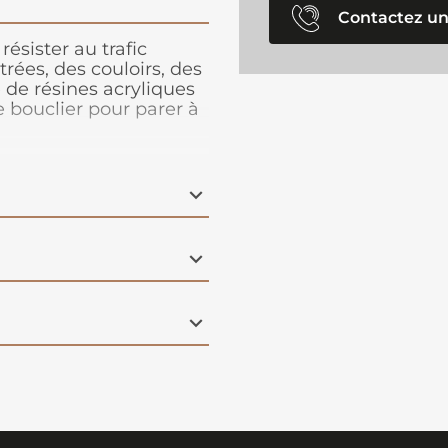
Contactez un
résister au trafic
rées, des couloirs, des
e de résines acryliques
e bouclier pour parer à
tion prématurées du
 impact est plus
itrificateur est sans
cilement.