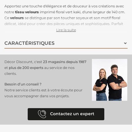
Apportez une touche d'élégance et de douceur à vos créations avec
notre
tissu velours
imprimé floral vert kaki, d'une largeur de 140 cm.
Ce
velours
se distingue par son toucher soyeux et son motif floral
délicat, idéal pour créer des pièces uniques et sophistiquées. Parfait
pour créer des vêtements
comme des vestes, jupes ou accessoires à
Lire la suite
la pointe de la mode. Il convient également à la décoration d’intérieur
avec des coussins ou rideaux au style raffiné. Sa teinte vert kaki,
CARACTÉRISTIQUES
subtile et intemporelle, s’intègre facilement dans une palette
naturelle ou moderne, rehaussant vos projets d’une touche chic et
harmonieuse. Ce tissu est esthétique et polyvalent, rendant vos
Décor Discount, c'est
23 magasins depuis 1987
réalisations à la fois élégantes et originales.
et
plus de 200 experts
au service de nos
clients.
Besoin d’un conseil ?
Notre service clients est à votre écoute pour
vous accompagner dans vos projets.
Contactez un expert