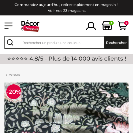
Commandez aujourd'hui, retirez rapidement en magasin !
Voir nos 23 magasins
+
0
Rechercher
⭐⭐⭐⭐⭐ 4.8/5 - Plus de 14 000 avis clients !
Velours
-20%