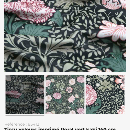
Référence : 85412
Tissu velours imprimé floral vert kaki 140 cm