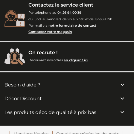
Contactez le service client
Par téléphone au
04 26 94 00 39
du lundi au vendredi de 9h à 12h30 et de 13h30 à 17h
Par mail via
notre formulaire de contact
Contactez votre magasin
On recrute !
Découvrez nos offres
en cliquant ici

Besoin d'aide ?

Décor Discount

Les produits déco de qualité à prix bas
Mentions légales
Conditions générales de vente