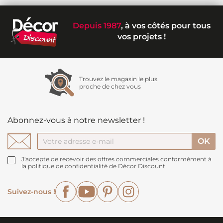
Depuis 1987
, à vos côtés pour tous
vos projets !
Trouvez le magasin le plus
proche de chez vous
Abonnez-vous à notre newsletter !
J'accepte de recevoir des offres commerciales conformément à
la politique de confidentialité de Décor Discount
Facebook
YouTube
Pinterest
Instagram
Suivez-nous !