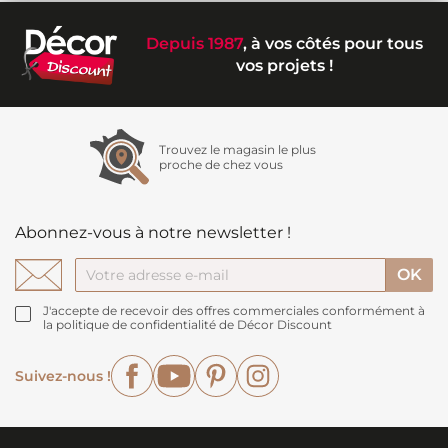
Depuis 1987
, à vos côtés pour tous
vos projets !
Trouvez le magasin le plus
proche de chez vous
Abonnez-vous à notre newsletter !
J'accepte de recevoir des offres commerciales conformément à
la politique de confidentialité de Décor Discount
Facebook
YouTube
Pinterest
Instagram
Suivez-nous !