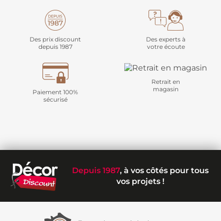
Des prix discount
Des experts à
depuis 1987
votre écoute
Retrait en
magasin
Paiement 100%
sécurisé
Depuis 1987
, à vos côtés pour tous
vos projets !