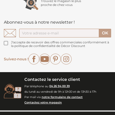
Trouvez le magasin le plus
proche de chez vous
Abonnez-vous à notre newsletter !
J'accepte de recevoir des offres commerciales conformément à
la politique de confidentialité de Décor Discount
Facebook
YouTube
Pinterest
Instagram
Suivez-nous !
Contactez le service client
Par téléphone au
04 26 94 00 39
du lundi au vendredi de 9h à 12h30 et de 13h30 à 17h
Par mail via
notre formulaire de contact
Contactez votre magasin