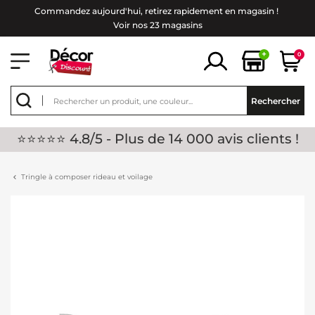
Commandez aujourd'hui, retirez rapidement en magasin !
Voir nos 23 magasins
+
0
Rechercher
⭐⭐⭐⭐⭐ 4.8/5 - Plus de 14 000 avis clients !
Tringle à composer rideau et voilage