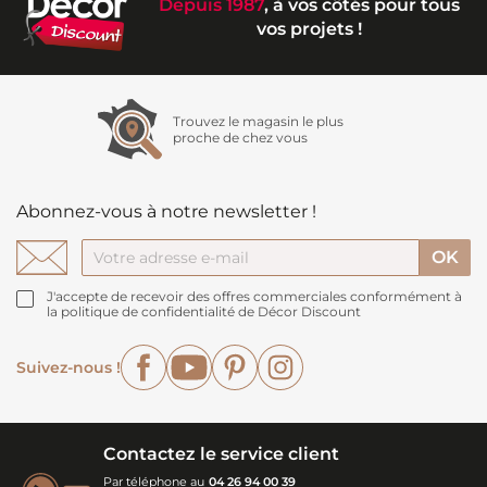
Depuis 1987
, à vos côtés pour tous
vos projets !
Trouvez le magasin le plus
proche de chez vous
Abonnez-vous à notre newsletter !
J'accepte de recevoir des offres commerciales conformément à
la politique de confidentialité de Décor Discount
Facebook
YouTube
Pinterest
Instagram
Suivez-nous !
Contactez le service client
Par téléphone au
04 26 94 00 39