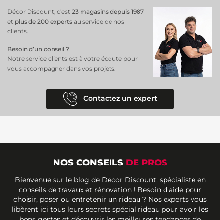
Décor Discount, c'est
23 magasins depuis 1987
et
plus de 200 experts
au service de nos
clients.
Besoin d’un conseil ?
Notre service clients est à votre écoute pour
vous accompagner dans vos projets.
Contactez un expert
NOS CONSEILS
DE PROS
Bienvenue sur le blog de Décor Discount, spécialiste en
conseils de travaux et rénovation ! Besoin d'aide pour
choisir, poser ou entretenir un rideau ? Nos experts vous
libèrent ici tous leurs secrets spécial rideau pour avoir les
bons gestes et découvrir les meilleures tendances de