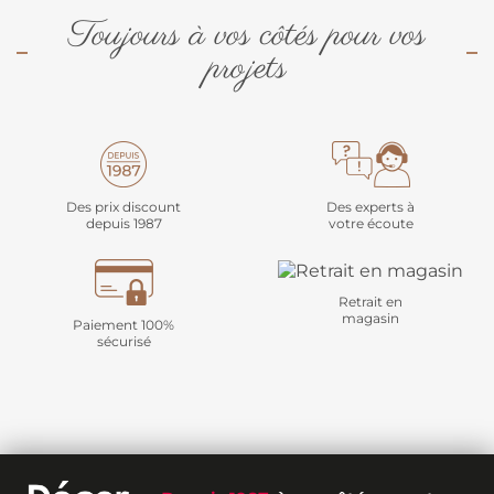
Toujours à vos côtés pour vos
projets
Des prix discount
Des experts à
depuis 1987
votre écoute
Retrait en
magasin
Paiement 100%
sécurisé