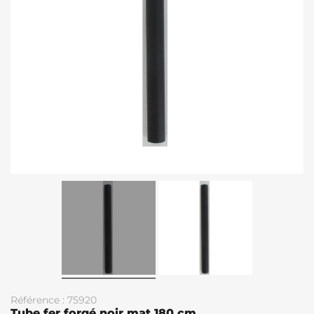
Référence : 75920
Tube fer forgé noir mat 180 cm