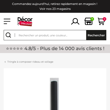
Commandez aujourd'hui, retirez rapidement en magasin !
Voir nos 23 magasins
+
0
Rechercher
⭐⭐⭐⭐⭐ 4.8/5 - Plus de 14 000 avis clients !
Tringle à composer rideau et voilage