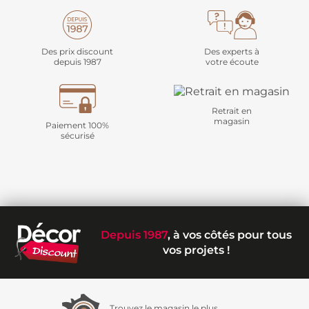
Des prix discount
Des experts à
depuis 1987
votre écoute
Retrait en
magasin
Paiement 100%
sécurisé
Depuis 1987
, à vos côtés pour tous
vos projets !
Trouvez le magasin le plus