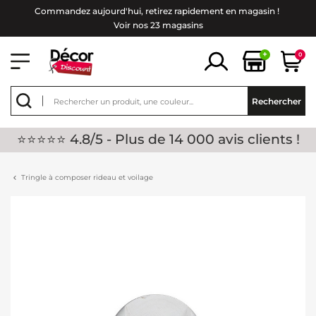
Commandez aujourd'hui, retirez rapidement en magasin !
Voir nos 23 magasins
+
0
Rechercher
⭐⭐⭐⭐⭐ 4.8/5 - Plus de 14 000 avis clients !
Tringle à composer rideau et voilage