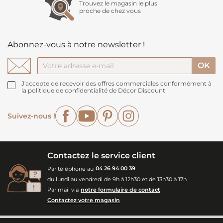
Trouvez le magasin le plus
proche de chez vous
Abonnez-vous à notre newsletter !
J'accepte de recevoir des offres commerciales conformément à
la politique de confidentialité de Décor Discount
Facebook
YouTube
Pinterest
Instagram
Suivez-nous !
Contactez le service client
Par téléphone au
04 26 94 00 39
du lundi au vendredi de 9h à 12h30 et de 13h30 à 17h
Par mail via
notre formulaire de contact
Contactez votre magasin