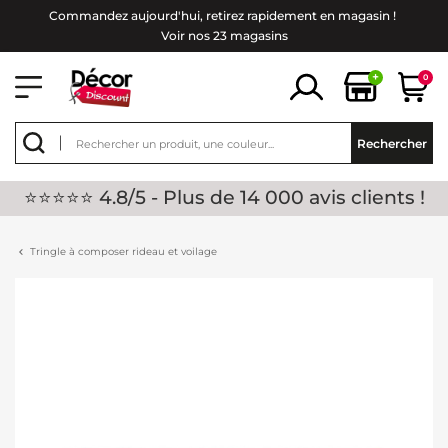
Commandez aujourd'hui, retirez rapidement en magasin !
Voir nos 23 magasins
+
0
Rechercher
⭐⭐⭐⭐⭐ 4.8/5 - Plus de 14 000 avis clients !
Tringle à composer rideau et voilage