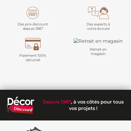
Des prix discount
Des experts à
depuis 1987
votre écoute
Retrait en
magasin
Paiement 100%
sécurisé
Depuis 1987
, à vos côtés pour tous
vos projets !