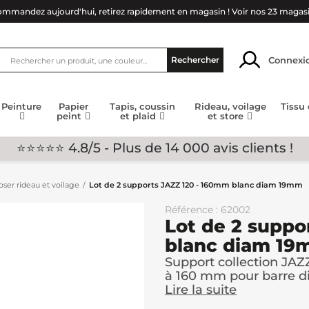
mmandez aujourd'hui, retirez rapidement en magasin !
Voir nos 23 magas
Connexi
Rechercher
Peinture
Papier
Tapis, coussin
Rideau, voilage
Tissu
peint
et plaid
et store
⭐⭐⭐⭐⭐ 4.8/5 - Plus de 14 000 avis clients !
ser rideau et voilage
Lot de 2 supports JAZZ 120 - 160mm blanc diam 19mm
Référence : 62002
Lot de 2 suppo
blanc diam 1
Support collection JAZ
à 160 mm pour barre d
Lire la suite