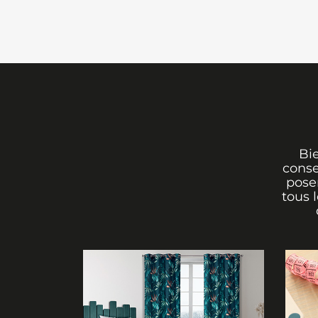
Bi
conse
poser
tous 