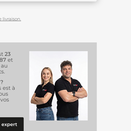
 livraison.
st
23
987
et
au
s.
 ?
s est à
ous
vos
 expert