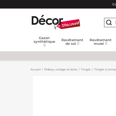
Co
Gazon
Revêtement
Revêtement
synthétique
de sol
mural
Accueil
Rideau, voilage et store
Tringle
Tringle à compo