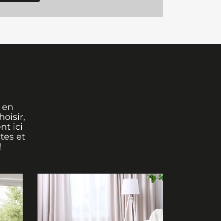
 en
oisir,
nt ici
tes et
!