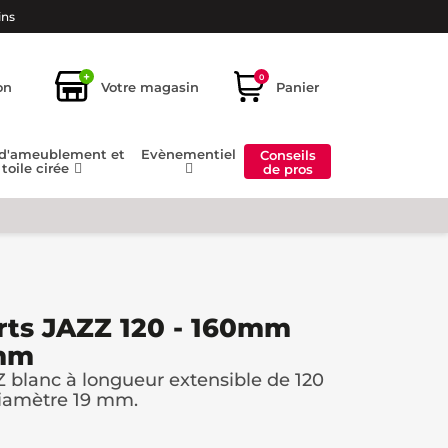
ins
+
0
on
Votre magasin
Panier
 d'ameublement et
Evènementiel
Conseils
toile cirée
de pros
rts JAZZ 120 - 160mm
9mm
Z blanc à longueur extensible de 120
iamètre 19 mm.