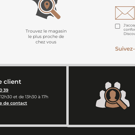
J'acce
confo
Trouvez le magasin
Disco
le plus proche de
chez vous
Suivez-
 client
0 39
 12h30 et de 13h30 à 17h
e de contact