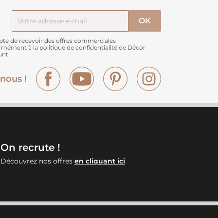
pte de recevoir des offres commerciales
rmément à
la politique de confidentialité de Décor
unt
Facebook
YouTube
Pinterest
Instagram
nous !
On recrute !
Découvrez nos offres
en cliquant ici