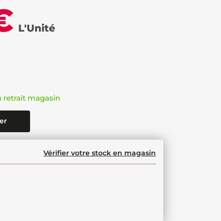
€
L'Unité
n retrait magasin
er
Vérifier votre stock en magasin