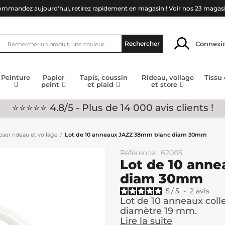
mmandez aujourd'hui, retirez rapidement en magasin !
Voir nos 23 magas
Connexi
Rechercher
Peinture
Papier
Tapis, coussin
Rideau, voilage
Tissu
peint
et plaid
et store
⭐⭐⭐⭐⭐ 4.8/5 - Plus de 14 000 avis clients !
ser rideau et voilage
Lot de 10 anneaux JAZZ 38mm blanc diam 30mm
Référence : 62005
Lot de 10 ann
diam 30mm
5
/
5
-
2
avis
Lot de 10 anneaux coll
diamètre 19 mm.
Lire la suite