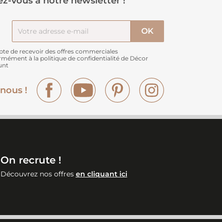
z-vous à notre newsletter !
pte de recevoir des offres commerciales
rmément à
la politique de confidentialité de Décor
unt
Facebook
YouTube
Pinterest
Instagram
nous !
On recrute !
Découvrez nos offres
en cliquant ici