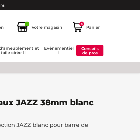
ins
+
0
on
Votre magasin
Panier
 d'ameublement et
Evènementiel
Conseils
toile cirée
de pros
eaux JAZZ 38mm blanc
ection JAZZ blanc pour barre de