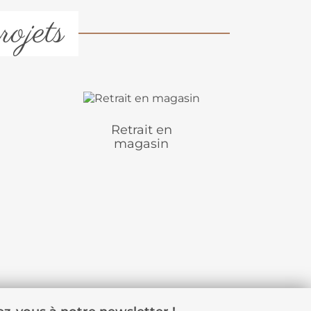
rojets
Retrait en
magasin