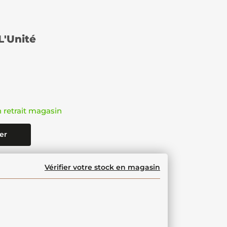
L'Unité
n retrait magasin
er
Vérifier votre stock en magasin