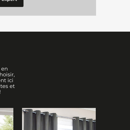
 en
oisir,
nt ici
tes et
!