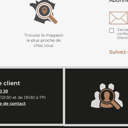
Abonne
J'acce
confo
Trouvez le magasin
Disco
le plus proche de
chez vous
Suivez-
 client
0 39
 12h30 et de 13h30 à 17h
e de contact