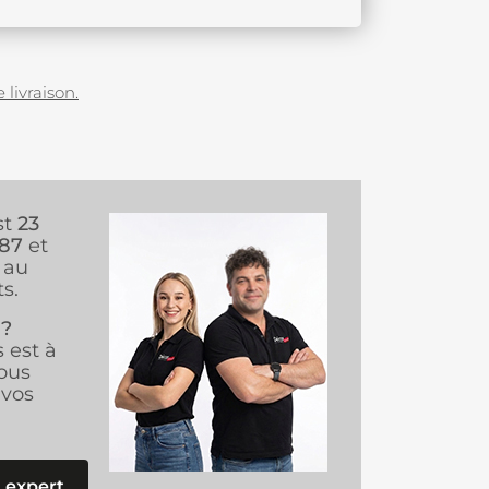
 livraison.
st
23
987
et
au
s.
 ?
s est à
ous
vos
 expert