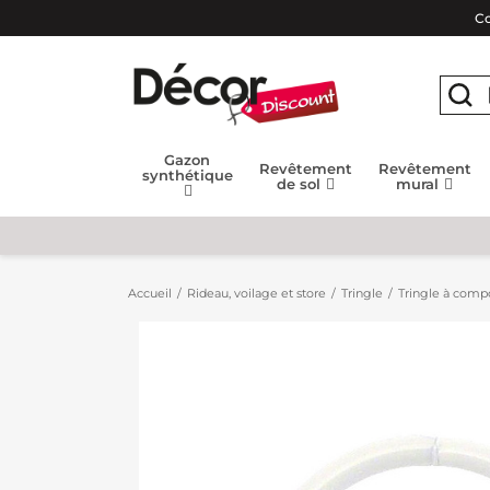
Co
Gazon
Revêtement
Revêtement
synthétique
de sol
mural
Accueil
Rideau, voilage et store
Tringle
Tringle à compo