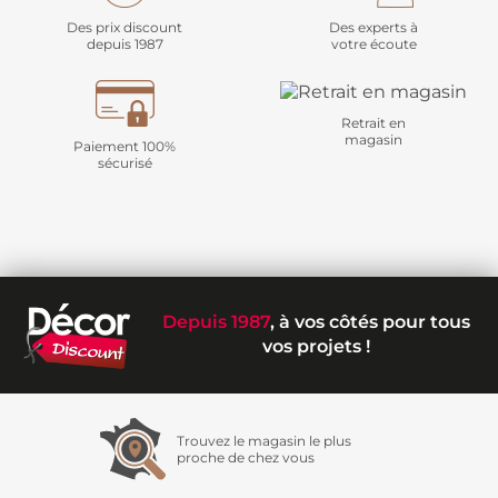
Des prix discount
Des experts à
depuis 1987
votre écoute
Retrait en
magasin
Paiement 100%
sécurisé
Depuis 1987
, à vos côtés pour tous
vos projets !
Trouvez le magasin le plus
proche de chez vous