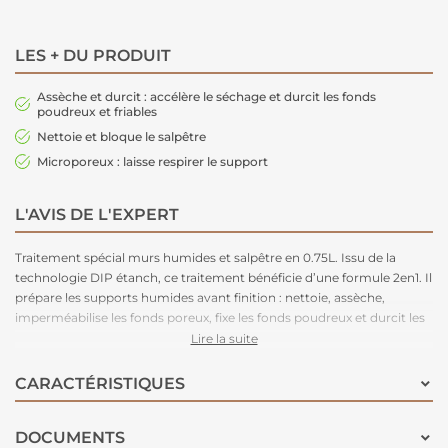
LES + DU PRODUIT
Assèche et durcit : accélère le séchage et durcit les fonds
poudreux et friables
Nettoie et bloque le salpêtre
Microporeux : laisse respirer le support
L'AVIS DE L'EXPERT
Traitement spécial murs humides et salpêtre en 0.75L. Issu de la
technologie DIP étanch, ce traitement bénéficie d’une formule 2en1. Il
prépare les supports humides avant finition : nettoie, assèche,
imperméabilise les fonds poreux, fixe les fonds poudreux et durcit les
plâtres friables. Il nettoie et bloque les remontées de sel provenant
Lire la suite
des sols. Son action est rapide et sans rinçage. Microporeux, il laisse
respirer le support et permet à l’eau de s’évaporer. Il peut être
CARACTÉRISTIQUES
recouvert après séchage par une peinture ou un papier-peint
microporeux.
DOCUMENTS