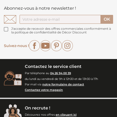
Abonnez-vous à notre newsletter !
J'accepte de recevoir des offres commerciales conformément à
la politique de confidentialité de Décor Discount
Facebook
YouTube
Pinterest
Instagram
Suivez-nous !
Contactez le service client
Par téléphone au
04 26 94 00 39
du lundi au vendredi de 9h à 12h30 et de 13h30 à 17h
Par mail via
notre formulaire de contact
Contactez votre magasin
On recrute !
Découvrez nos offres
en cliquant ici