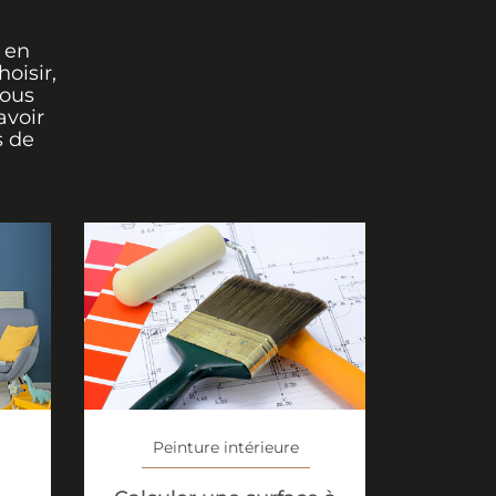
 en
oisir,
vous
avoir
s de
Peinture intérieure