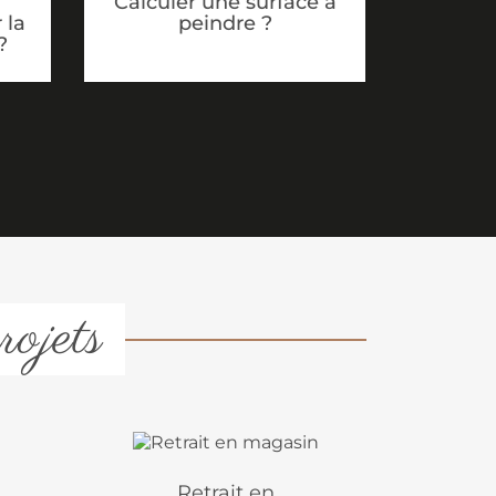
Calculer une surface à
peindre ?
 la
?
rojets
Retrait en