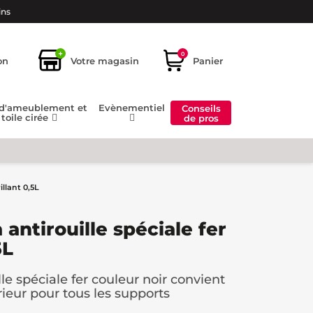
ins
+
0
on
Votre magasin
Panier
 d'ameublement et
Evènementiel
Conseils
toile cirée
de pros
illant 0,5L
 antirouille spéciale fer
5L
le spéciale fer couleur noir convient
rieur pour tous les supports