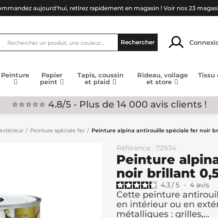
mmandez aujourd'hui, retirez rapidement en magasin !
Voir nos 23 magas
Connexi
Rechercher
Peinture
Papier
Tapis, coussin
Rideau, voilage
Tissu
peint
et plaid
et store
⭐⭐⭐⭐⭐ 4.8/5 - Plus de 14 000 avis clients !
extérieur
Peinture spéciale fer
Peinture alpina antirouille spéciale fer noir br
Référence : 72934
Peinture alpina
noir brillant 0,
4.3
/
5
-
4
avis
Cette peinture antirouil
en intérieur ou en exté
métalliques : grilles,...