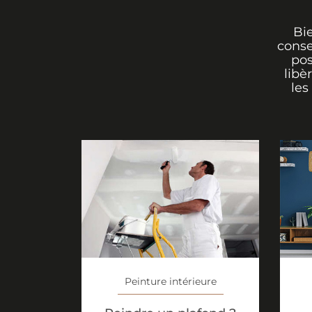
Bi
conse
pos
libè
les
Peinture intérieure