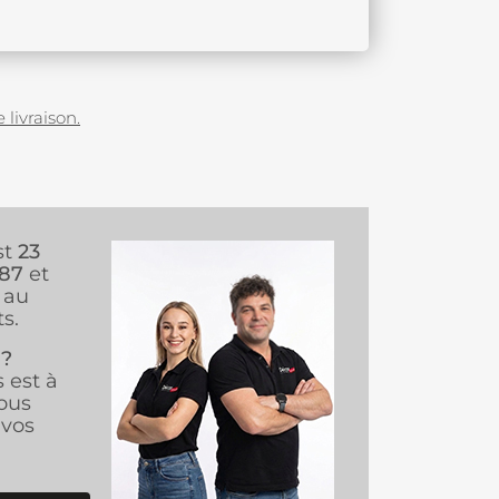
 livraison.
st
23
987
et
au
s.
 ?
s est à
ous
vos