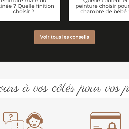
Peinture mate ou
Quelle couleur et
tinée ? Quelle finition
peinture choisir pour
choisir ?
chambre de bébé 
Voir tous les conseils
urs à vos côtés pour vos p