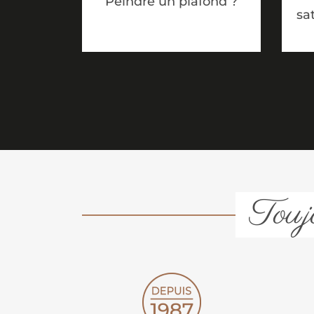
Peindre un plafond ?
sa
Toujo