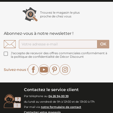
Trouvez le magasin le plus
proche de chez vous
Abonnez-vous à notre newsletter !
J'accepte de recevoir des offres commerciales conformément à
la politique de confidentialité de Décor Discount
Facebook
YouTube
Pinterest
Instagram
Suivez-nous !
Contactez le service client
Par téléphone au
04 26 94 00 39
du lundi au vendredi de 9h à 12h30 et de 13h30 à 17h
Par mail via
notre formulaire de contact
Contactez votre magasin