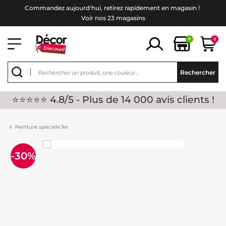
Commandez aujourd'hui, retirez rapidement en magasin !
Voir nos 23 magasins
+
0
Rechercher
⭐⭐⭐⭐⭐ 4.8/5 - Plus de 14 000 avis clients !
Peinture spéciale fer
-30%