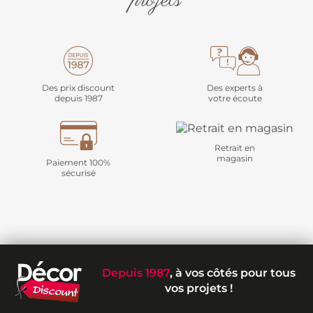
projets
Des prix discount
Des experts à
depuis 1987
votre écoute
Retrait en
magasin
Paiement 100%
sécurisé
Depuis 1987
, à vos côtés pour tous
vos projets !