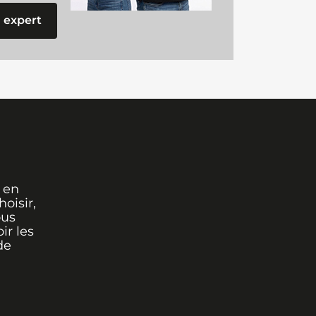
 expert
 en
oisir,
ous
ir les
de