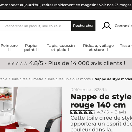
mmandez aujourd'hui, retirez rapidement en magasin !
Voir nos 23 magas
Connexi
Rechercher
Peinture
Papier
Tapis, coussin
Rideau, voilage
Tissu
peint
et plaid
et store
⭐⭐⭐⭐⭐ 4.8/5 - Plus de 14 000 avis clients !
table
Toile cirée au mètre
Toile cirée unie ou à motifs
Nappe de style moder
Référence : 82594
Nappe de style
rouge 140 cm
4.7
/
5
-
3
avis
Cette toile cirée de st
apportera un esprit déco
couleur dans la...