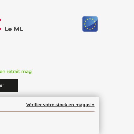
€
Le ML
en retrait mag
er
Vérifier votre stock en magasin