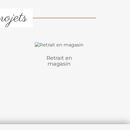
rojets
Retrait en
magasin