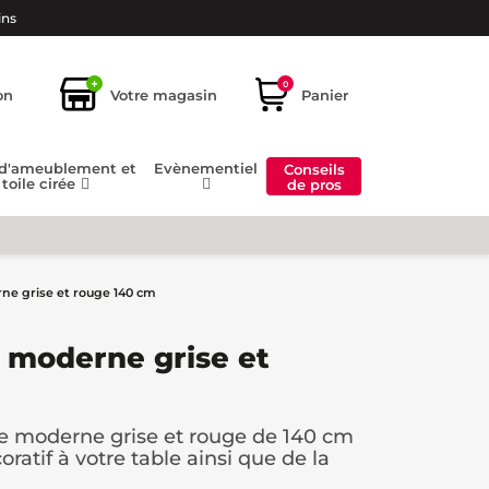
ins
+
0
on
Votre magasin
Panier
 d'ameublement et
Evènementiel
Conseils
toile cirée
de pros
ne grise et rouge 140 cm
 moderne grise et
yle moderne grise et rouge de 140 cm
ratif à votre table ainsi que de la