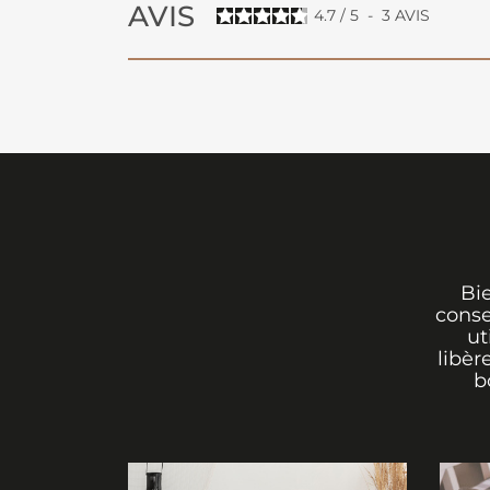
AVIS
4.7
/
5
-
3
AVIS
Bi
conse
ut
libèr
b