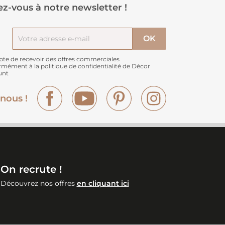
z-vous à notre newsletter !
pte de recevoir des offres commerciales
rmément à
la politique de confidentialité de Décor
unt
Facebook
YouTube
Pinterest
Instagram
nous !
On recrute !
Découvrez nos offres
en cliquant ici