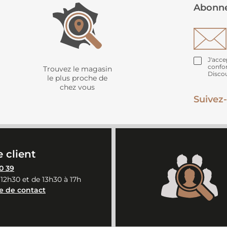
Abonne
J'acce
confo
Trouvez le magasin
Disco
le plus proche de
chez vous
Suivez-
 client
0 39
 12h30 et de 13h30 à 17h
e de contact