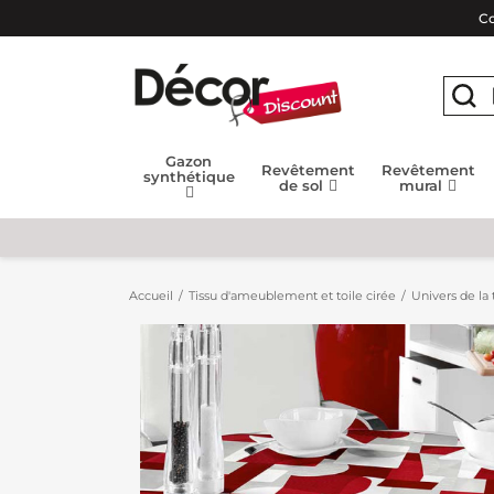
Co
Gazon
Revêtement
Revêtement
synthétique
de sol
mural
Accueil
Tissu d'ameublement et toile cirée
Univers de la 