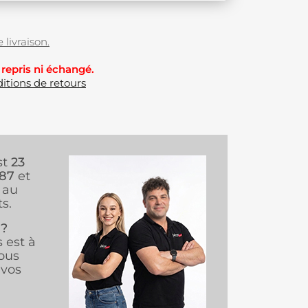
 livraison.
 repris ni échangé.
itions de retours
st
23
987
et
au
s.
 ?
s est à
ous
vos