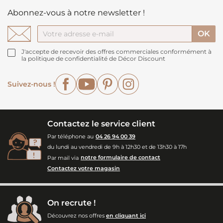
Abonnez-vous à notre newsletter !
J'accepte de recevoir des offres commerciales conformément à
la politique de confidentialité de Décor Discount
Facebook
YouTube
Pinterest
Instagram
Suivez-nous !
Contactez le service client
Par téléphone au
04 26 94 00 39
du lundi au vendredi de 9h à 12h30 et de 13h30 à 17h
Par mail via
notre formulaire de contact
Contactez votre magasin
On recrute !
Découvrez nos offres
en cliquant ici