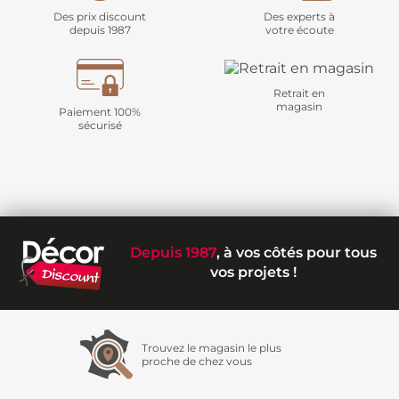
Des prix discount
Des experts à
depuis 1987
votre écoute
Retrait en
magasin
Paiement 100%
sécurisé
Depuis 1987
, à vos côtés pour tous
vos projets !
Trouvez le magasin le plus
proche de chez vous